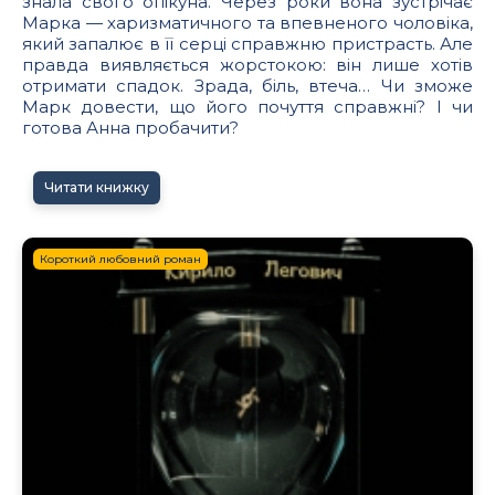
знала свого опікуна. Через роки вона зустрічає
Марка — харизматичного та впевненого чоловіка,
який запалює в її серці справжню пристрасть. Але
правда виявляється жорстокою: він лише хотів
отримати спадок. Зрада, біль, втеча… Чи зможе
Марк довести, що його почуття справжні? І чи
готова Анна пробачити?
Читати книжку
Короткий любовний роман
7