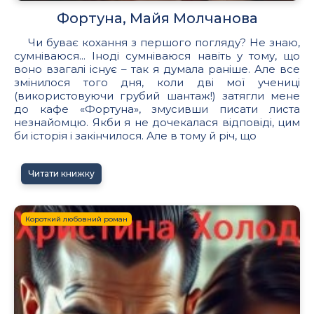
Фортуна, Майя Молчанова
Чи буває кохання з першого погляду? Не знаю,
сумніваюся... Іноді сумніваюся навіть у тому, що
воно взагалі існує – так я думала раніше. Але все
змінилося того дня, коли дві мої учениці
(використовуючи грубий шантаж!) затягли мене
до кафе «Фортуна», змусивши писати листа
незнайомцю. Якби я не дочекалася відповіді, цим
би історія і закінчилося. Але в тому й річ, що
Читати книжку
Короткий любовний роман