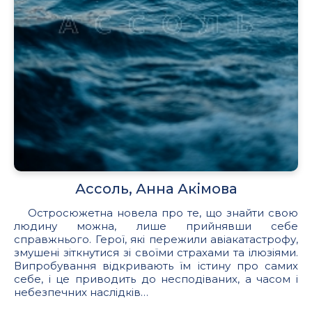
Ассоль, Анна Акімова
Остросюжетна новела про те, що знайти свою
людину можна, лише прийнявши себе
справжнього. Герої, які пережили авіакатастрофу,
змушені зіткнутися зі своїми страхами та ілюзіями.
Випробування відкривають їм істину про самих
себе, і це приводить до несподіваних, а часом і
небезпечних наслідків…