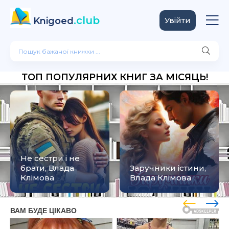
.club
Knigoed
Увійти
ТОП ПОПУЛЯРНИХ КНИГ ЗА МІСЯЦЬ!
Не сестри і не
брати, Влада
Заручники істини,
Клімова
Влада Клімова