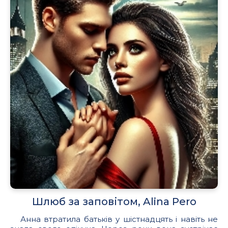
Шлюб за заповітом, Alina Pero
Анна втратила батьків у шістнадцять і навіть не