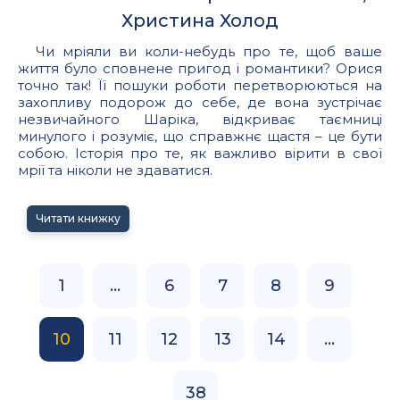
Христина Холод
Чи мріяли ви коли-небудь про те, щоб ваше
життя було сповнене пригод і романтики? Орися
точно так! Її пошуки роботи перетворюються на
захопливу подорож до себе, де вона зустрічає
незвичайного Шаріка, відкриває таємниці
минулого і розуміє, що справжнє щастя – це бути
собою. Історія про те, як важливо вірити в свої
мрії та ніколи не здаватися.
Читати книжку
1
...
6
7
8
9
10
11
12
13
14
...
38