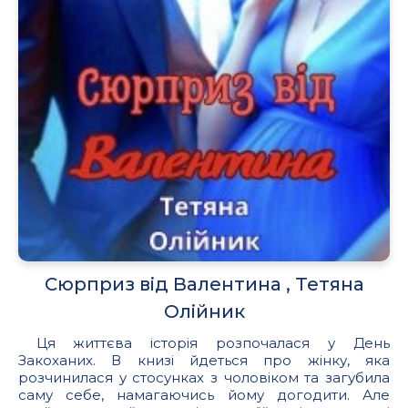
Сюрприз вiд Валентина , Тетяна
Олiйник
Ця життєва історія розпочалася у День
Закоханих. В книзі йдеться про жінку, яка
розчинилася у стосунках з чоловіком та загубила
саму себе, намагаючись йому догодити. Але