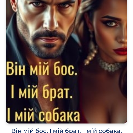
Він мій бос. І мій брат. І мій собака,