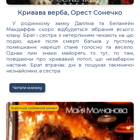
Кривава верба, Орест Сонечко
У родинному замку Далліна та Белакейн
Макдаффів скоро відбудеться зібрання всього
клану. Брат і сестра з нетерпінням чекають на цю
подію, адже після смерті батьків у пустому
помешканні нарешті стане голосно та весело.
Однак лихі знаки майорять то тут, то там,
повідаючи про кривавий потоп, що незабаром
настане. Брат втрачає дні в пошуках таємничої
незнайомки, а сестра
Читати книжку
Короткий любовний роман