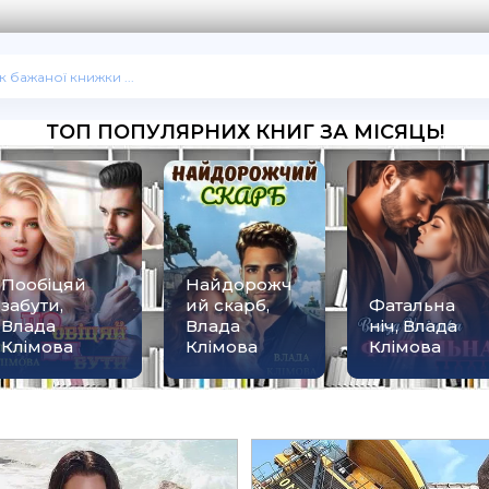
ТОП ПОПУЛЯРНИХ КНИГ ЗА МІСЯЦЬ!
Пообіцяй
Найдорожч
забути,
ий скарб,
Фатальна
Влада
Влада
ніч, Влада
Клімова
Клімова
Клімова