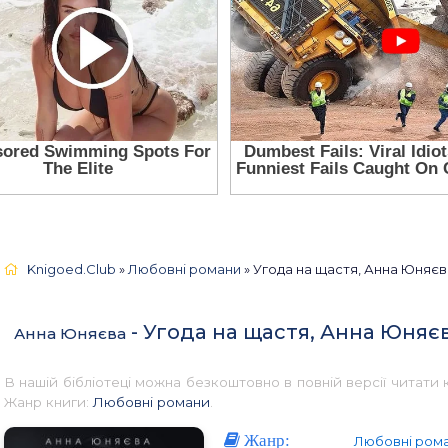
Knigoed.Club
»
Любовні романи
» Угода на щастя, Анна Юняєва
- Угода на щастя, Анна Юняє
Анна Юняєва
В нашій бібліотеці можна безкоштовно в повній версії читати
Жанр книги:
Любовні романи
.
Жанр:
Любовні ром