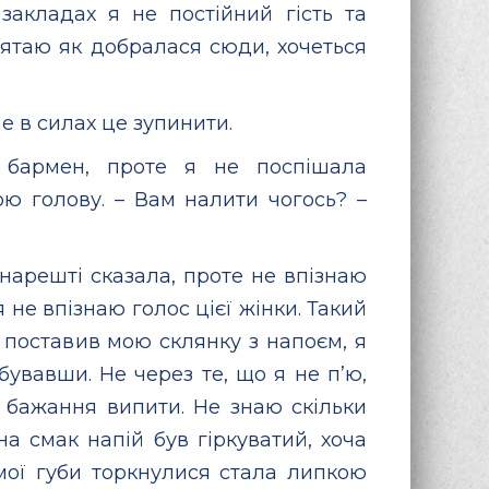
закладах я не постійний гість та
’ятаю як добралася сюди, хочеться
е в силах це зупинити.
 бармен, проте я не поспішала
ою голову. – Вам налити чогось? –
– нарешті сказала, проте не впізнаю
я не впізнаю голос цієї жінки. Такий
 поставив мою склянку з напоєм, я
обувавши. Не через те, що я не п’ю,
а бажання випити. Не знаю скільки
 смак напій був гіркуватий, хоча
мої губи торкнулися стала липкою