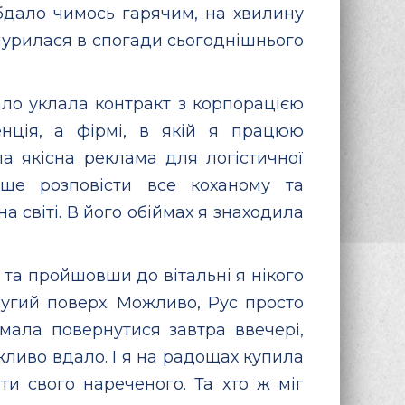
бдало чимось гарячим, на хвилину
анурилася в спогади сьогоднішнього
ало уклала контракт з корпорацією
нція, а фірмі, в якій я працюю
а якісна реклама для логістичної
іше розповісти все коханому та
а світі. В його обіймах я знаходила
 та пройшовши до вітальні я нікого
угий поверх. Можливо, Рус просто
 мала повернутися завтра ввечері,
ливо вдало. І я на радощах купила
ти свого нареченого. Та хто ж міг