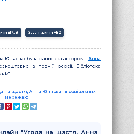
жити EPUB
Завантажити FB2
на Юняєва
» була написана автором -
Анна
езкоштовно в повній версії. Бібліотека
lub"
а на щастя, Анна Юняєва" в соціальних
мережах:
нлайн "Угода на щастя, Анна