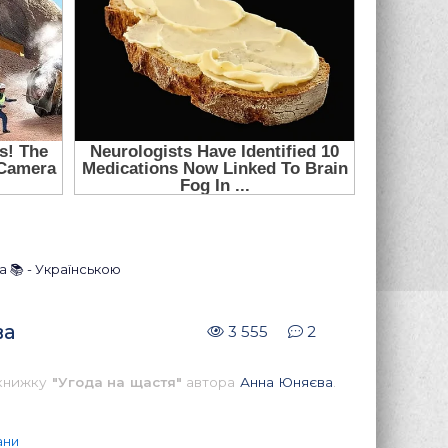
 📚 - Українською
ва
3 555
2
 книжку
"Угода на щастя"
автора
Анна Юняєва
.
ани