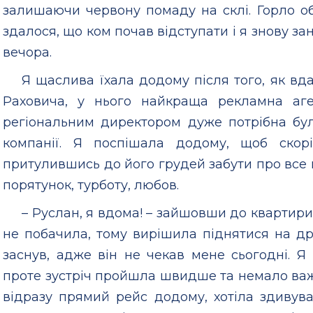
залишаючи червону помаду на склі. Горло о
здалося, що ком почав відступати і я знову з
вечора.
Я щаслива їхала додому після того, як вд
Раховича, у нього найкраща рекламна аге
регіональним директором дуже потрібна бул
компанії. Я поспішала додому, щоб скор
притулившись до його грудей забути про все н
порятунок, турботу, любов.
– Руслан, я вдома! – зайшовши до квартири
не побачила, тому вирішила піднятися на др
заснув, адже він не чекав мене сьогодні. Я
проте зустріч пройшла швидше та немало важ
відразу прямий рейс додому, хотіла здивува