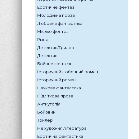
Еротичне фентезі
Молодіжна проза
Любовна фантастика
Міське фентезі
Різне
Детектив/Трилер
Детектив
Бойове фентезі
Історичний любовний роман
Історичний роман
Наукова фантастика
Підліткова проза
Антиутопія
Бойовик
Трилер
Не художня література
Еротична фантастика