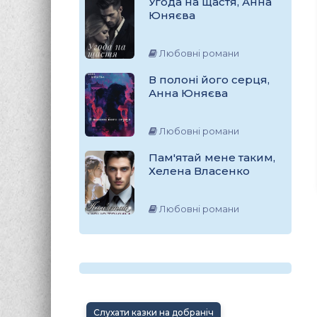
Угода на щастя, Анна
Юняєва
Любовні романи
В полоні його серця,
Анна Юняєва
Любовні романи
Пам'ятай мене таким,
Хелена Власенко
Любовні романи
Слухати казки на добраніч