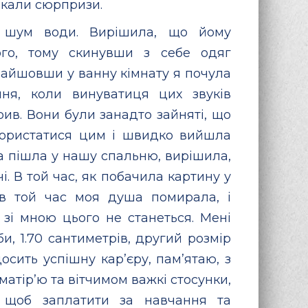
чекали сюрпризи.
 шум води. Вирішила, що йому
го, тому скинувши з себе одяг
 Зайшовши у ванну кімнату я почула
ння, коли винуватиця цих звуків
рив. Вони були занадто зайняті, що
скористатися цим і швидко вийшла
та пішла у нашу спальню, вирішила,
і. В той час, як побачила картину у
 в той час моя душа помирала, і
зі мною цього не станеться. Мені
би, 1.70 сантиметрів, другий розмір
сить успішну кар’єру, пам’ятаю, з
матір’ю та вітчимом важкі стосунки,
, щоб заплатити за навчання та