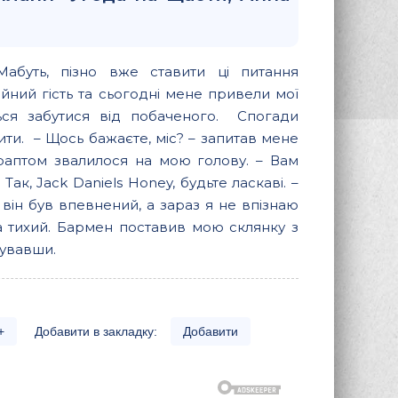
буть, пізно вже ставити ці питання
ійний гість та сьогодні мене привели мої
ься забутися від побаченого. Спогади
ити. – Щось бажаєте, міс? – запитав мене
 раптом звалилося на мою голову. – Вам
ак, Jack Daniels Honey, будьте ласкаві. –
 він був впевнений, а зараз я не впізнаю
та тихий. Бармен поставив мою склянку з
бувавши.
+
Добавити в закладку:
Добавити