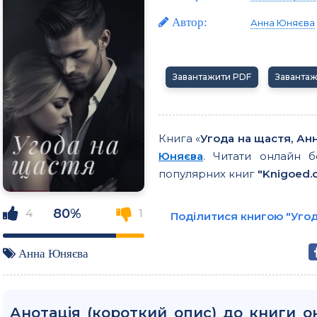
Автор:
Анна Юняєва
Завантажити PDF
Заванта
Книга «
Угода на щастя, Ан
Юняєва
. Читати онлайн б
популярних книг
"Knigoed.c
80%
4
1
Поділитися книгою "Угод
Анна Юняєва
Анотація (короткий опис) до книги о