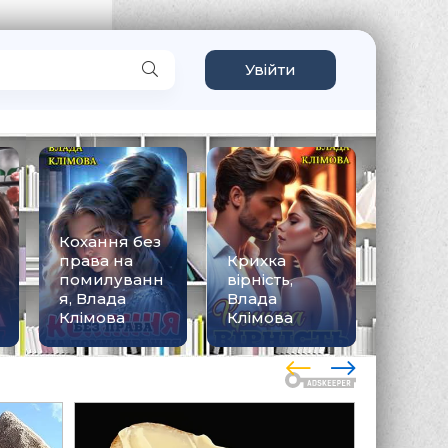
Увійти
Кохання без
права на
Крихка
помилуванн
вірність,
П'ятий
я, Влада
Влада
Влада
Клімова
Клімова
Клімо