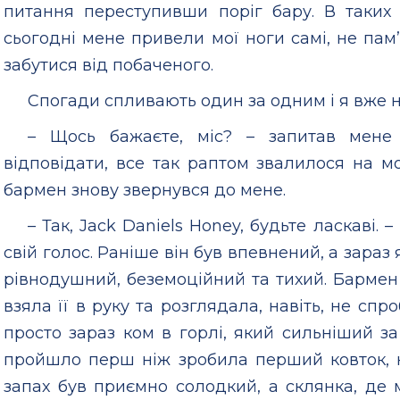
питання переступивши поріг бару. В таких 
сьогодні мене привели мої ноги самі, не пам
забутися від побаченого.
Спогади спливають один за одним і я вже н
– Щось бажаєте, міс? – запитав мене
відповідати, все так раптом звалилося на м
бармен знову звернувся до мене.
– Так, Jack Daniels Honey, будьте ласкаві. 
свій голос. Раніше він був впевнений, а зараз 
рівнодушний, беземоційний та тихий. Бармен
взяла її в руку та розглядала, навіть, не спр
просто зараз ком в горлі, який сильніший з
пройшло перш ніж зробила перший ковток, на
запах був приємно солодкий, а склянка, де 