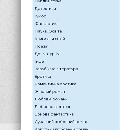
Публіцистика
Детективи
Гумор
Фантастика
Наука, Освіта
Книги для дітей
Поезія
Драматургія
Інше
Зарубіжна література
Еротика
Романтична еротика
Жіночий роман
Любовні романи
Любовне фентезі
Бойова фантастика
Сучасний любовний роман
Короткий любовний роман