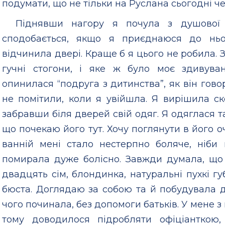
подумати, що не тільки на Руслана сьогодні 
Піднявши нагору я почула з душової
сподобається, якщо я приєднаюся до ньо
відчинила двері. Краще б я цього не робила.
гучні стогони, і яке ж було моє здивува
опинилася “подруга з дитинства”, як він гово
не помітили, коли я увійшла. Я вирішила 
забравши біля дверей свій одяг. Я одяглася 
що почекаю його тут. Хочу поглянути в його оч
ванній мені стало нестерпно боляче, ніби
помирала дуже болісно. Завжди думала, що 
двадцять сім, блондинка, натуральні пухкі гу
бюста. Доглядаю за собою та й побудувала до
чого починала, без допомоги батьків. У мене з 
тому доводилося підробляти офіціанткою