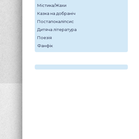
Містика/Жахи
Казка на добраніч
Постапокаліпсис
Дитяча література
Поезія
Фанфік