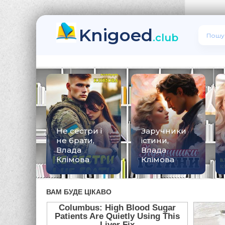
Knigoed
.club
Не сестри і
Заручники
не брати,
істини,
Влада
Влада
Клімова
Клімова