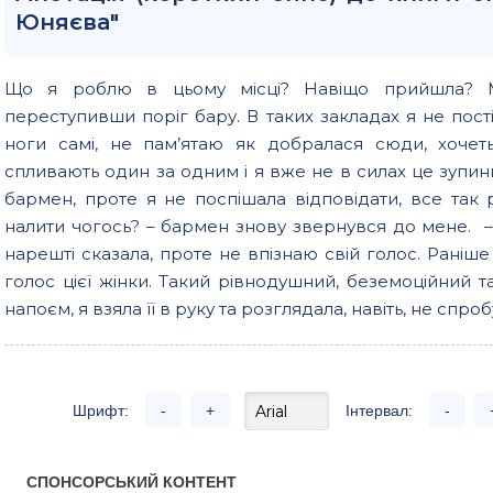
Юняєва"
Що я роблю в цьому місці? Навіщо прийшла? Ма
переступивши поріг бару. В таких закладах я не пост
ноги самі, не пам’ятаю як добралася сюди, хочет
спливають один за одним і я вже не в силах це зупин
бармен, проте я не поспішала відповідати, все так
налити чогось? – бармен знову звернувся до мене. – Т
нарешті сказала, проте не впізнаю свій голос. Раніше
голос цієї жінки. Такий рівнодушний, беземоційний 
напоєм, я взяла її в руку та розглядала, навіть, не спро
Шрифт:
-
+
Інтервал:
-