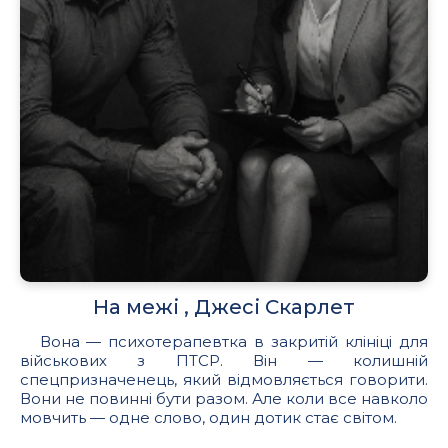
На межі , Джесі Скарлет
Вона — психотерапевтка в закритій клініці для
військових з ПТСР. Він — колишній
спецпризначенець, який відмовляється говорити.
Вони не повинні бути разом. Але коли все навколо
мовчить — одне слово, один дотик стає світом.