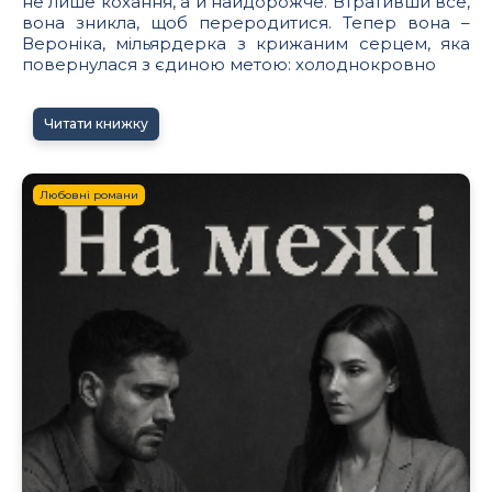
не лише кохання, а й найдорожче. Втративши все,
вона зникла, щоб переродитися. Тепер вона –
Вероніка, мільярдерка з крижаним серцем, яка
повернулася з єдиною метою: холоднокровно
Читати книжку
Любовні романи
7