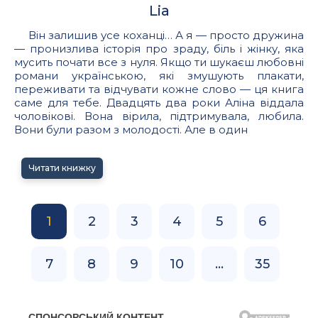
Lia
Він залишив усе коханці… А я — просто дружина
— пронизлива історія про зраду, біль і жінку, яка
мусить почати все з нуля. Якщо ти шукаєш любовні
романи українською, які змушують плакати,
переживати та відчувати кожне слово — ця книга
саме для тебе. Двадцять два роки Аліна віддала
чоловікові. Вона вірила, підтримувала, любила.
Вони були разом з молодості. Але в один
Читати книжку
1
2
3
4
5
6
7
8
9
10
...
35