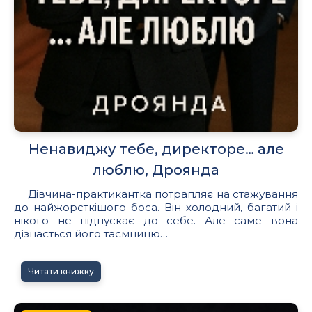
Ненавиджу тебе, директоре… але
люблю, Дроянда
Дівчина-практикантка потрапляє на стажування
до найжорсткішого боса. Він холодний, багатий і
нікого не підпускає до себе. Але саме вона
дізнається його таємницю…
Читати книжку