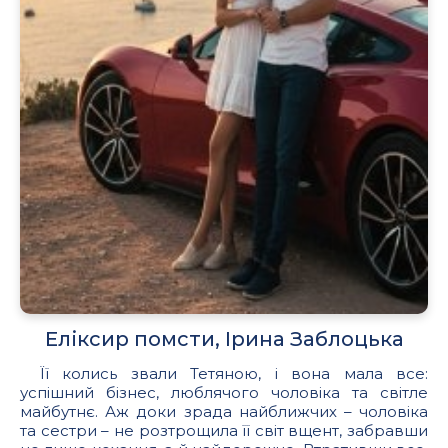
Еліксир помсти, Ірина Заблоцька
Її колись звали Тетяною, і вона мала все:
успішний бізнес, люблячого чоловіка та світле
майбутнє. Аж доки зрада найближчих – чоловіка
та сестри – не розтрощила її світ вщент, забравши