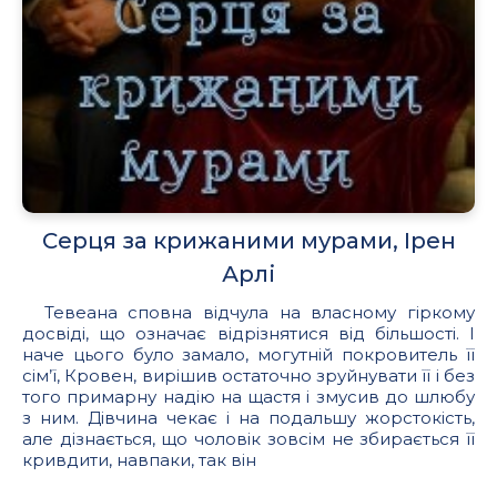
Серця за крижаними мурами, Ірен
Арлі
Тевеана сповна відчула на власному гіркому
досвіді, що означає відрізнятися від більшості. І
наче цього було замало, могутній покровитель її
сім’ї, Кровен, вирішив остаточно зруйнувати її і без
того примарну надію на щастя і змусив до шлюбу
з ним. Дівчина чекає і на подальшу жорстокість,
але дізнається, що чоловік зовсім не збирається її
кривдити, навпаки, так він