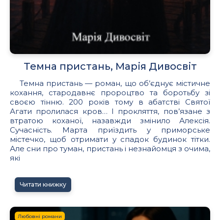
Темна пристань, Марія Дивосвіт
Темна пристань — роман, що об’єднує містичне
кохання, стародавнє пророцтво та боротьбу зі
своєю тінню. 200 років тому в абатстві Святої
Агати пролилася кров… І прокляття, пов’язане з
втратою коханої, назавжди змінило Алексія.
Сучасність. Марта приїздить у приморське
містечко, щоб отримати у спадок будинок тітки.
Але сни про туман, пристань і незнайомця з очима,
які
Читати книжку
Любовні романи