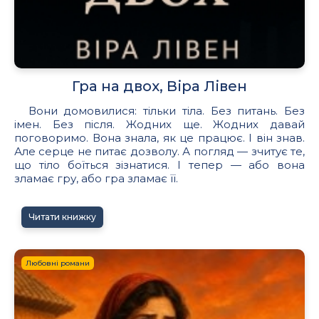
Гра на двох, Віра Лівен
Вони домовилися: тільки тіла. Без питань. Без
імен. Без після. Жодних ще. Жодних давай
поговоримо. Вона знала, як це працює. І він знав.
Але серце не питає дозволу. А погляд — зчитує те,
що тіло боїться зізнатися. І тепер — або вона
зламає гру, або гра зламає її.
Читати книжку
Любовні романи