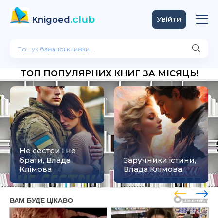
.club
Knigoed
Увійти
ТОП ПОПУЛЯРНИХ КНИГ ЗА МІСЯЦЬ!
Не сестри і не
брати, Влада
Заручники істини,
Клімова
Влада Клімова