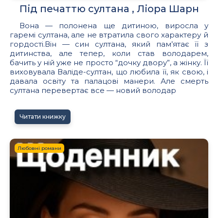
Під печаттю султана , Ліора Шарн
Вона — полонена ще дитиною, виросла у
гаремі султана, але не втратила свого характеру й
гордості.Він — син султана, який пам’ятає її з
дитинства, але тепер, коли став володарем,
бачить у ній уже не просто “дочку двору”, а жінку. Її
виховувала Валіде-султан, що любила її, як свою, і
давала освіту та палацові манери. Але смерть
султана перевертає все — новий володар
Читати книжку
Любовні романи