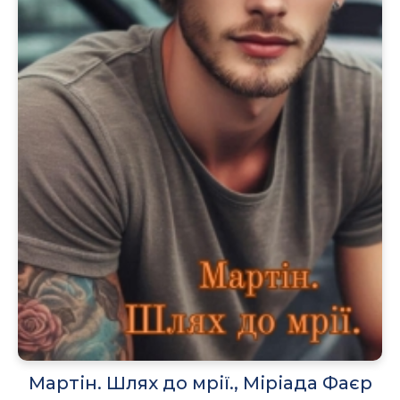
Мартін. Шлях до мрії., Міріада Фаєр