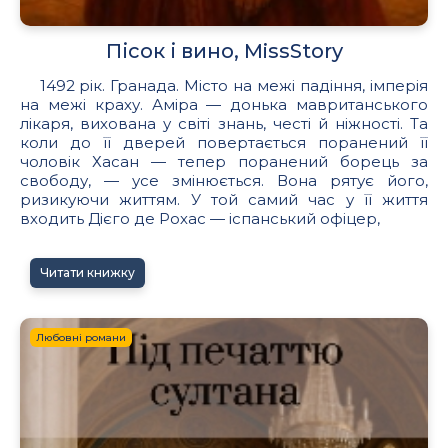
Пісок і вино, MissStory
1492 рік. Гранада. Місто на межі падіння, імперія
на межі краху. Аміра — донька мавританського
лікаря, вихована у світі знань, честі й ніжності. Та
коли до її дверей повертається поранений її
чоловік Хасан — тепер поранений борець за
свободу, — усе змінюється. Вона рятує його,
ризикуючи життям. У той самий час у її життя
входить Дієго де Рохас — іспанський офіцер,
Читати книжку
Любовні романи