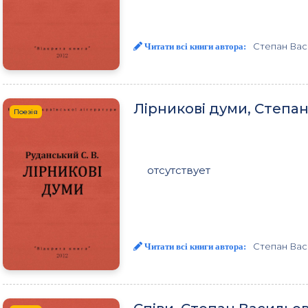
Степан Вас
Читати всі книги автора:
Лiрниковi думи, Степа
Поезія
отсутствует
Степан Вас
Читати всі книги автора: