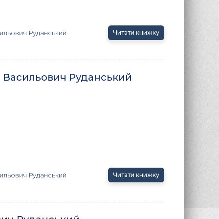
ильович Руданський
Читати книжку
н Васильович Руданський
ильович Руданський
Читати книжку