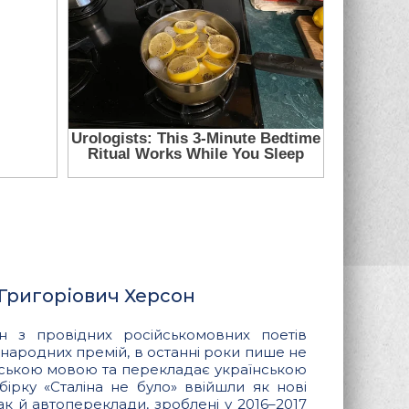
 Григоріович Херсон
 з провідних російськомовних поетів
жнародних премій, в останні роки пише не
їнською мовою та перекладає українською
збірку «Сталіна не було» ввійшли як нові
ак й автопереклади, зроблені у 2016–2017