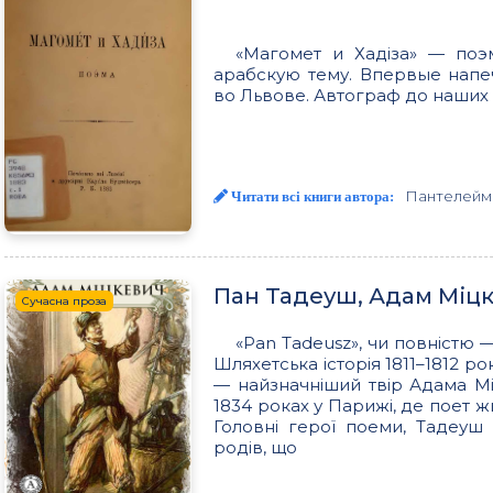
«Магомет и Хадіза» — поэ
арабскую тему. Впервые напе
во Львове. Автограф до наших
Пантелейм
Читати всі книги автора:
Пан Тадеуш, Адам Міц
Сучасна проза
«Pan Tadeusz», чи повністю —
Шляхетська історія 1811–1812 р
— найзначніший твір Адама Мі
1834 роках у Парижі, де поет жи
Головні герої поеми, Тадеуш
родів, що