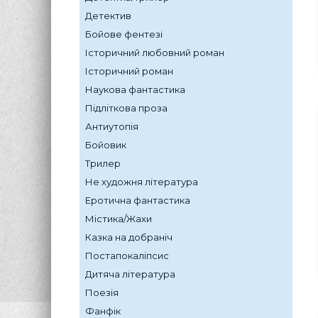
Детектив
Бойове фентезі
Історичний любовний роман
Історичний роман
Наукова фантастика
Підліткова проза
Антиутопія
Бойовик
Трилер
Не художня література
Еротична фантастика
Містика/Жахи
Казка на добраніч
Постапокаліпсис
Дитяча література
Поезія
Фанфік