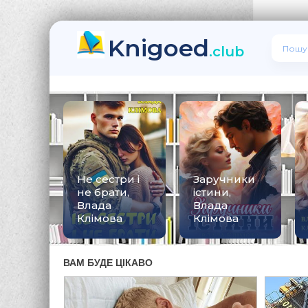
Knigoed
.club
Не сестри і
Заручники
не брати,
істини,
Влада
Влада
Клімова
Клімова