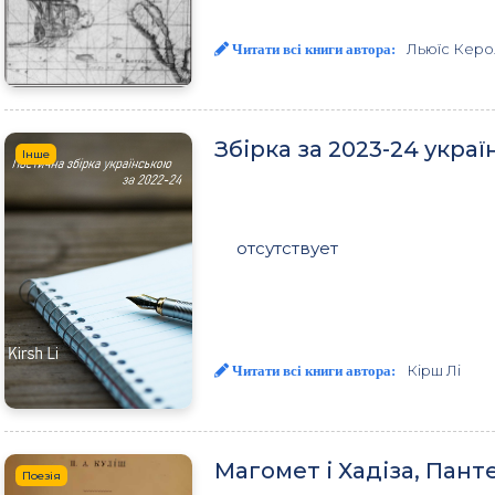
Льюїс Керо
Читати всі книги автора:
Збірка за 2023-24 украї
Інше
отсутствует
Кірш Лі
Читати всі книги автора:
Магомет і Хадіза, Пан
Поезія