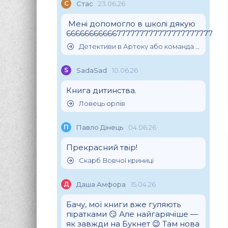
С
Стас
23.06.26
Мені допомогло в школі дякую
66666666666777777777777777777777
Детективи в Артеку або команда скарбошукачів
S
SadaSad
10.06.26
Книга дитинства.
Ловець орлів
П
Павло Дінець
04.06.26
Прекрасний твір!
Скарб Вовчої криниці
Д
Даша Амфора
15.04.26
Бачу, мої книги вже гуляють
піратками 😏 Але найгарячіше —
як завжди на Букнет 😉 Там нова