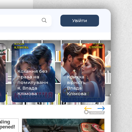
Увійти
Кохання без
права на
Крихка
помилуванн
вірність,
П'ятий
я, Влада
Влада
Влада
Клімова
Клімова
Клімо