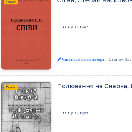
Спiви, Степан Васильо
Поезія
отсутствует
Степан Вас
Читати всі книги автора:
Полювання на Снарка, 
Поезія
отсутствует