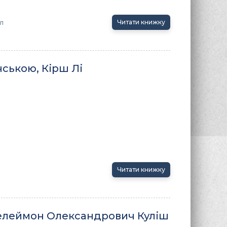
л
Читати книжку
нською, Кірш Лі
Читати книжку
телеймон Олександрович Куліш