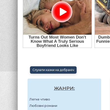
Слухати казки на добраніч
ЖАНРИ:
Легке чтиво
Любовні романи