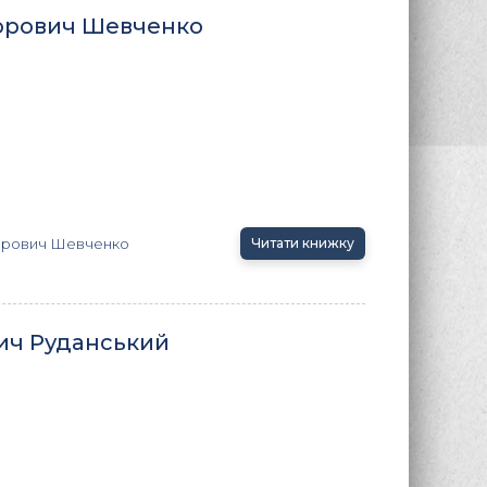
горович Шевченко
орович Шевченко
Читати книжку
вич Руданський