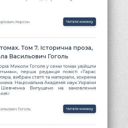
оріович Херсон
Читати книжку
томах. Том 7. Історична проза,
ола Васильович Гоголь
орів Миколи Гоголя у семи томах увійшли
етьман», перша редакція повісті «Тарас
яра, вибрані статті та матеріали, зокрема
нника. Національна Академія наук України
.Г. Шевченка Випущено на замовлення
ня і
ильович Гоголь
Читати книжку