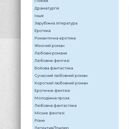
Поезія
Драматургія
Інше
Зарубіжна література
Еротика
Романтична еротика
Жіночий роман
Любовні романи
Любовне фентезі
Бойова фантастика
Сучасний любовний роман
Короткий любовний роман
Еротичне фентезі
Молодіжна проза
Любовна фантастика
Міське фентезі
Різне
Детектив/Трилер