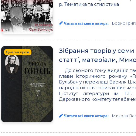
р. Тематика та стилістика
Борис Григ
Читати всі книги автора:
Зібрання творів у семи 
Сучасна проза
статті, матеріали, Мик
До сьомого тому видання тв
глави історичного роману «Г
Бульба» у перекладі Василя Шкл
народні пісні в записах письме
Інститут літератури ім. Т
Державного комітету телебачен
Микола Вас
Читати всі книги автора: