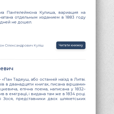
ма Пантелеймона Кулиша, вариация на
чатана отдельным изданием в 1883 году
 дней не дошел.
он Олександрович Куліш
Читати книжку
кевич
 «Пан Тадеуш, або останній наїзд в Литві.
оків в дванадцяти книгах, писана віршами»
цкевича, епічна поема, написана у 1832–
в в еміграції, і видана там же в 1834 році.
 і Зося, представники двох шляхетських