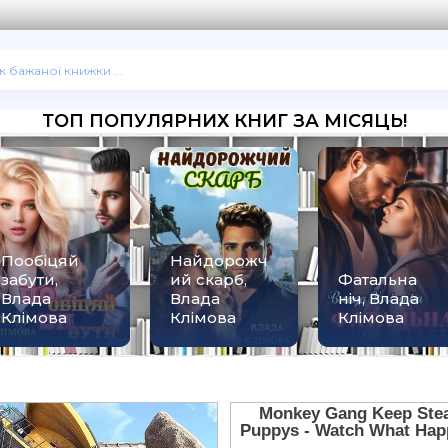
ТОП ПОПУЛЯРНИХ КНИГ ЗА МІСЯЦЬ!
Пообіцяй
Найдорожч
забути,
ий скарб,
Фатальна
Влада
Влада
ніч, Влада
Клімова
Клімова
Клімова