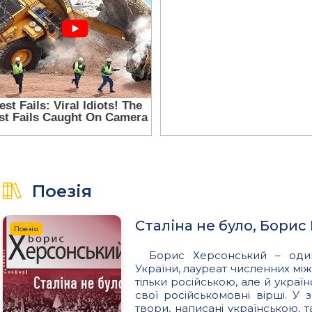
Поезія
Сталіна не було, Борис
Поезія
Борис Херсонський – один
України, лауреат численних мі
тільки російською, але й укра
свої російськомовні вірші. У 
твори, написані українською, т