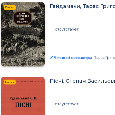
Гайдамаки, Тарас Гри
Поезія
отсутствует
Тарас Григ
Читати всі книги автора:
Пiснi, Степан Васильо
Поезія
отсутствует