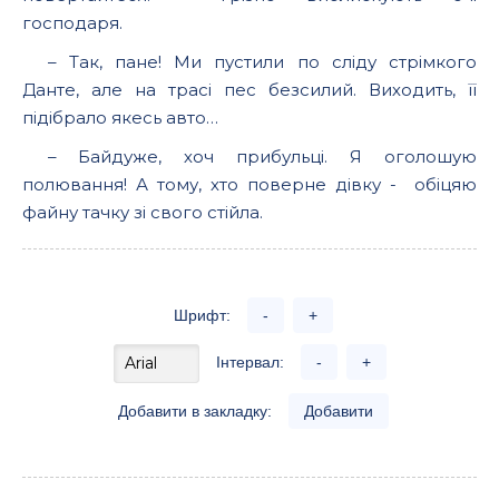
господаря.
– Так, пане! Ми пустили по сліду стрімкого
Данте, але на трасі пес безсилий. Виходить, її
підібрало якесь авто…
– Байдуже, хоч прибульці. Я оголошую
полювання! А тому, хто поверне дівку - обіцяю
файну тачку зі свого стійла.
Шрифт:
-
+
Інтервал:
-
+
Добавити в закладку:
Добавити