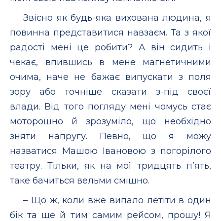
Звісно як будь-яка вихована людина, я
повинна представитися навзаєм. Та з якої
радості мені це робити? А він сидить і
чекає, впившись в мене магнетичними
очима, наче не бажає випускати з поля
зору або точніше сказати з-під своєї
влади. Від того погляду мені чомусь стає
моторошно й зрозуміло, що необхідно
зняти напругу. Певно, що я можу
назватися Машою Івановою з погорілого
театру. Тільки, як на мої тридцять п’ять,
таке бачиться вельми смішно.
– Що ж, коли вже випало летіти в один
бік та ще й тим самим рейсом, прошу! Я