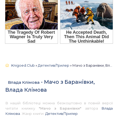
Knigoed.Club
»
Детектив/Трилер
» Мачо з Баранівки, Влада Клімова 📚 - Українською
- Мачо з Баранівки,
Влада Клімова
Влада Клімова
В нашій бібліотеці можна безкоштовно в повній версії
читати книжку
"Мачо з Баранівки"
автора
Влада
Клімова
. Жанр книги:
Детектив/Трилер
.