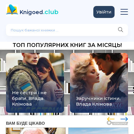
.club
Knigoed
Увійти
ТОП ПОПУЛЯРНИХ КНИГ ЗА МІСЯЦЬ!
Не сестри і не
брати, Влада
Заручники істини,
Клімова
Влада Клімова