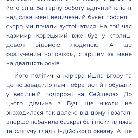
його слів. За гарну роботу вдячний клієнт
надіслав мені величезний букет троянд і
скоро ми почали зустрічатися. На той час
Казимир Корецький вже був у столиці
доволі відомою людиною. А ще
розлученим чоловіком, старшим за мене
на двадцять років.
Його політична кар’єра йшла вгору та
це не завадило нам побратися й побувати
у весільній подорожі на Сейшелах. До
цього дівчина з Бучі ще ніколи не
знаходилася так далеко від дому і взагалі
вперше побачила безкраї білі піски пляжів
та сліпучу гладь Індійського океану. А ще