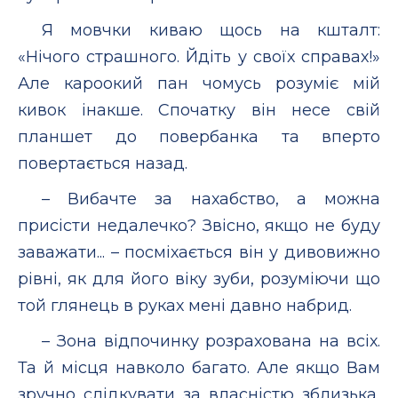
Я мовчки киваю щось на кшталт:
«Нічого страшного. Йдіть у своїх справах!»
Але кароокий пан чомусь розуміє мій
кивок інакше. Спочатку він несе свій
планшет до повербанка та вперто
повертається назад.
– Вибачте за нахабство, а можна
присісти недалечко? Звісно, якщо не буду
заважати... – посміхається він у дивовижно
рівні, як для його віку зуби, розуміючи що
той глянець в руках мені давно набрид.
– Зона відпочинку розрахована на всіх.
Та й місця навколо багато. Але якщо Вам
зручно слідкувати за власністю зблизька,