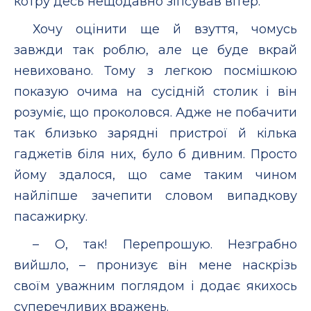
котру десь нещодавно зіпсував вітер.
Хочу оцінити ще й взуття, чомусь
завжди так роблю, але це буде вкрай
невиховано. Тому з легкою посмішкою
показую очима на сусідній столик і він
розуміє, що проколовся. Адже не побачити
так близько зарядні пристрої й кілька
гаджетів біля них, було б дивним. Просто
йому здалося, що саме таким чином
найліпше зачепити словом випадкову
пасажирку.
– О, так! Перепрошую. Незграбно
вийшло, – пронизує він мене наскрізь
своїм уважним поглядом і додає якихось
суперечливих вражень.