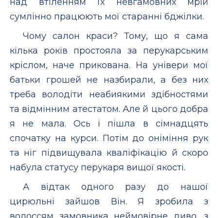
над втіленням їх невгамовних мрій
сумлінно працюють мої старанні бджілки.
Чому салон краси? Тому, що я сама
кілька років простояла за перукарським
кріслом, наче прикована. На універи мої
батьки грошей не назбирали, а без них
треба володіти неабиякими здібностями
та відмінним атестатом. Але й цього добра
я не мала. Ось і пішла в сімнадцять
спочатку на курси. Потім до оніміння рук
та ніг підвищувала кваліфікацію й скоро
набула статусу перукаря вищої якості.
А відтак одного разу до нашої
цирюльні зайшов Він. Я зробила з
волоссям замовника неймовірне диво, з