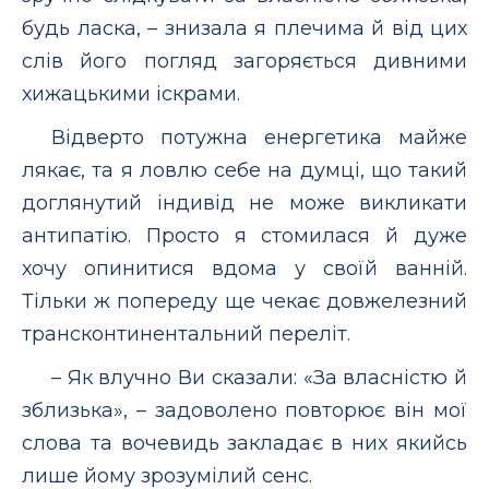
будь ласка, – знизала я плечима й від цих
слів його погляд загоряється дивними
хижацькими іскрами.
Відверто потужна енергетика майже
лякає, та я ловлю себе на думці, що такий
доглянутий індивід не може викликати
антипатію. Просто я стомилася й дуже
хочу опинитися вдома у своїй ванній.
Тільки ж попереду ще чекає довжелезний
трансконтинентальний переліт.
– Як влучно Ви сказали: «За власністю й
зблизька», – задоволено повторює він мої
слова та вочевидь закладає в них якийсь
лише йому зрозумілий сенс.