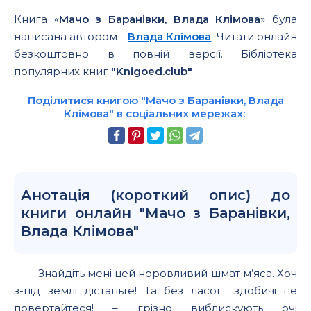
Книга «
Мачо з Баранівки, Влада Клімова
» була
написана автором -
Влада Клімова
. Читати онлайн
безкоштовно в повній версії. Бібліотека
популярних книг
"Knigoed.club"
Поділитися книгою "Мачо з Баранівки, Влада
Клімова" в соціальних мережах:
Анотація (короткий опис) до
книги онлайн "Мачо з Баранівки,
Влада Клімова"
– Знайдіть мені цей норовливий шмат м’яса. Хоч
з-під землі дістаньте! Та без ласої здобичі не
повертайтеся! – грізно виблискують очі