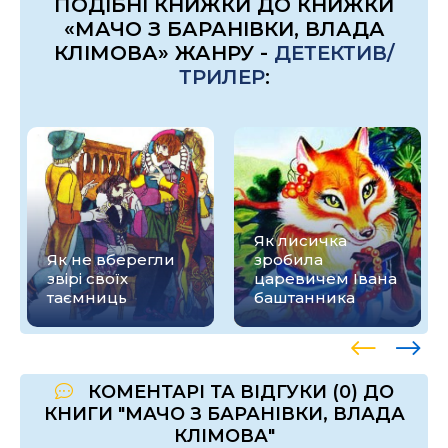
ПОДІБНІ КНИЖКИ ДО КНИЖКИ
«МАЧО З БАРАНІВКИ, ВЛАДА
КЛІМОВА» ЖАНРУ -
ДЕТЕКТИВ/
ТРИЛЕР
:
Як лисичка
Як не вберегли
зробила
звірі своїх
царевичем Івана
таємниць
баштанника
КОМЕНТАРІ ТА ВІДГУКИ (0) ДО
КНИГИ "МАЧО З БАРАНІВКИ, ВЛАДА
КЛІМОВА"