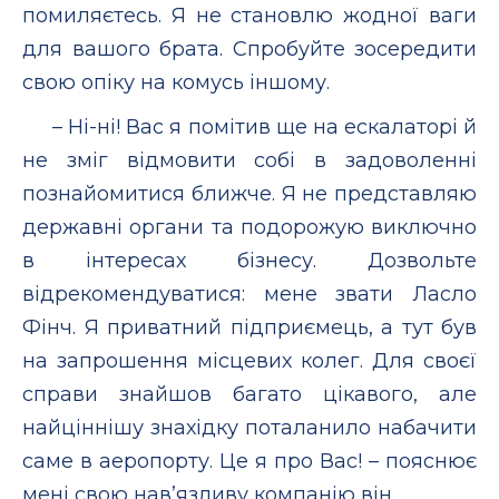
помиляєтесь. Я не становлю жодної ваги
для вашого брата. Спробуйте зосередити
свою опіку на комусь іншому.
– Ні-ні! Вас я помітив ще на ескалаторі й
не зміг відмовити собі в задоволенні
познайомитися ближче. Я не представляю
державні органи та подорожую виключно
в інтересах бізнесу. Дозвольте
відрекомендуватися: мене звати Ласло
Фінч. Я приватний підприємець, а тут був
на запрошення місцевих колег. Для своєї
справи знайшов багато цікавого, але
найціннішу знахідку поталанило набачити
саме в аеропорту. Це я про Вас! – пояснює
мені свою нав’язливу компанію він.