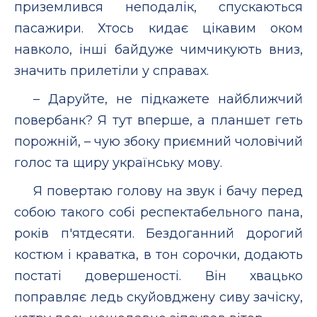
приземлився неподалік, спускаються
пасажири. Хтось кидає цікавим оком
навколо, інші байдуже чимчикують вниз,
значить прилетіли у справах.
– Даруйте, не підкажете найближчий
повербанк? Я тут вперше, а планшет геть
порожній, – чую збоку приємний чоловічий
голос та щиру українську мову.
Я повертаю голову на звук і бачу перед
собою такого собі респектабельного пана,
років п'ятдесяти. Бездоганний дорогий
костюм і краватка, в тон сорочки, додають
постаті довершеності. Він хвацько
поправляє ледь скуйовджену сиву зачіску,