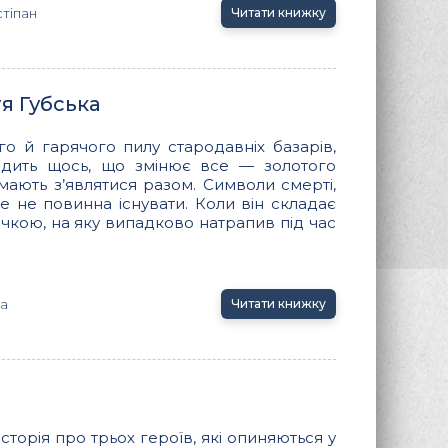
тіпан
Читати книжку
тя Губська
го й гарячого пилу стародавніх базарів,
одить щось, що змінює все — золотого
мають з’являтися разом. Символи смерті,
е не повинна існувати. Коли він складає
ичкою, на яку випадково натрапив під час
ка
Читати книжку
сторія про трьох героїв, які опиняються у