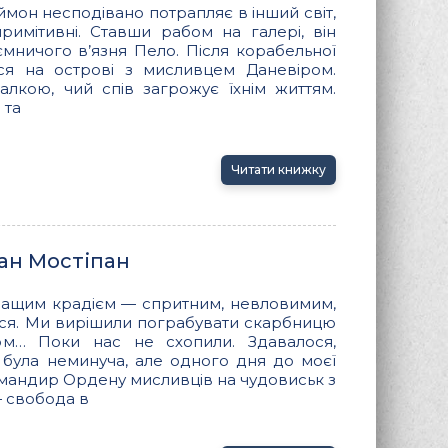
ймон несподівано потрапляє в інший світ,
примітивні. Ставши рабом на галері, він
мничого в’язня Пело. Після корабельної
ся на острові з мисливцем Даневіром.
алкою, чий спів загрожує їхнім життям.
 та
Читати книжку
ан Мостіпан
кращим крадієм — спритним, невловимим,
ася. Ми вирішили пограбувати скарбницю
ом… Поки нас не схопили. Здавалося,
і була неминуча, але одного дня до моєї
мандир Ордену мисливців на чудовиськ з
— свобода в