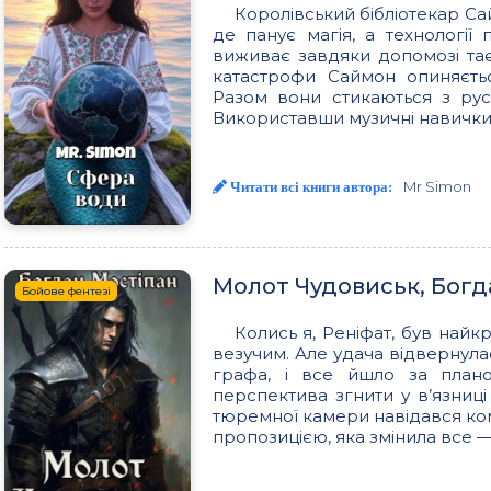
Королівський бібліотекар Са
де панує магія, а технології 
виживає завдяки допомозі тає
катастрофи Саймон опиняєть
Разом вони стикаються з рус
Використавши музичні навички
Mr Simon
Читати всі книги автора:
Молот Чудовиськ, Богд
Бойове фентезі
Колись я, Реніфат, був най
везучим. Але удача відвернул
графа, і все йшло за план
перспектива згнити у в’язниц
тюремної камери навідався ко
пропозицією, яка змінила все 