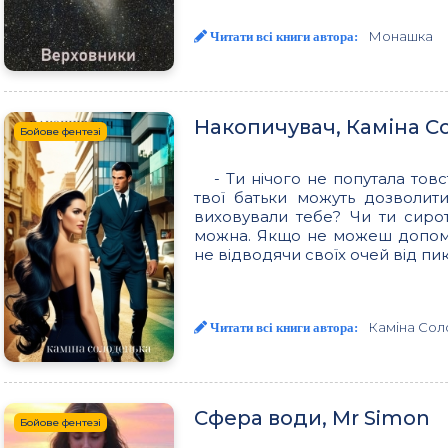
Монашка
Читати всі книги автора:
Накопичувач, Каміна С
Бойове фентезі
- Ти нічого не попутала тов
твої батьки можуть дозволити
виховували тебе? Чи ти сиро
можна. Якщо не можеш допомог
не відводячи своїх очей від пик
Каміна Сол
Читати всі книги автора:
Сфера води, Mr Simon
Бойове фентезі