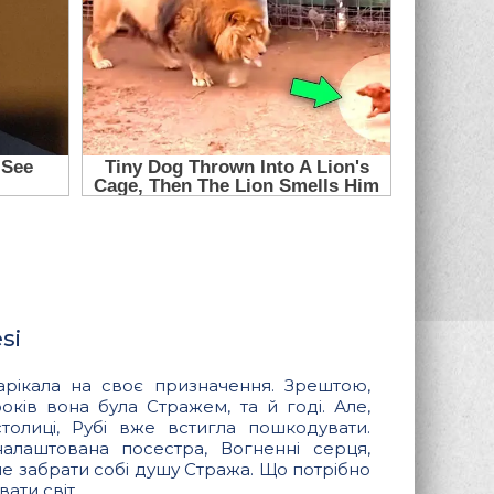
si
арікала на своє призначення. Зрештою,
оків вона була Стражем, та й годі. Але,
олиці, Рубі вже встигла пошкодувати.
алаштована посестра, Вогненні серця,
не забрати собі душу Стража. Що потрібно
ати світ