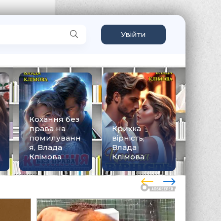
Увійти
Кохання без
права на
Крихка
помилуванн
вірність,
П'ятий
я, Влада
Влада
Влада
Клімова
Клімова
Клімо