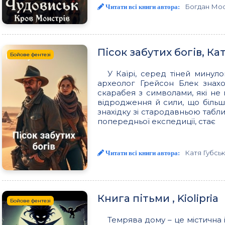
Богдан Мос
Читати всі книги автора:
Пісок забутих богів, Ка
Бойове фентезі
У Каїрі, серед тіней минуло
археолог Грейсон Блек знах
скарабея з символами, які не 
відродження й сили, що більш
знахідку зі стародавньою табл
попередньої експедиції, стає
Катя Губсь
Читати всі книги автора:
Книга пітьми , Kiolipria
Бойове фентезі
Темрява дому – це містична і