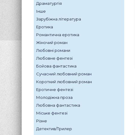
Драматургія
Інше
Зарубіжна література
Еротика
Романтична еротика
Жіночий роман
Любовні романи
Любовне фентезі
Бойова фантастика
Сучасний любовний роман
Короткий любовний роман
Еротичне фентезі
Молодіжна проза
Любовна фантастика
Міське фентезі
Різне
Детектив/Трилер