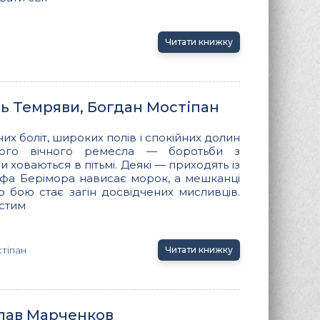
Читати книжку
ть Темряви, Богдан Мостіпан
них боліт, широких полів і спокійних долин
ого вічного ремесла — боротьби з
и ховаються в пітьмі. Деякі — приходять із
афа Берімора нависає морок, а мешканці
о бою стає загін досвідчених мисливців.
стим
тіпан
Читати книжку
слав Марченков