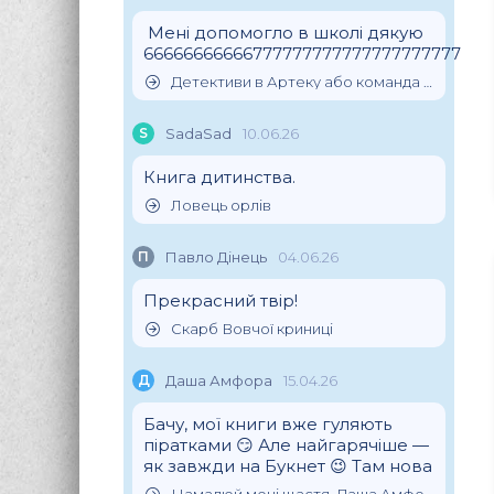
Мені допомогло в школі дякую
66666666666777777777777777777777
Детективи в Артеку або команда скарбошукачів
S
SadaSad
10.06.26
Книга дитинства.
Ловець орлів
П
Павло Дінець
04.06.26
Прекрасний твір!
Скарб Вовчої криниці
Д
Даша Амфора
15.04.26
Бачу, мої книги вже гуляють
піратками 😏 Але найгарячіше —
як завжди на Букнет 😉 Там нова
Намалюй мені щастя, Даша Амфора