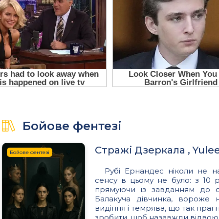
Бойове фентезі
Стражі Дзеркала , Yulee
Бойове фентезі
Рубі Ернандес ніколи не н
сенсу в цьому не було: з 10 р
прямуючи із завданням до ст
Балакуча дівчинка, вороже н
видіння і темрява, що так праг
зробити, щоб назавжди відвоюв