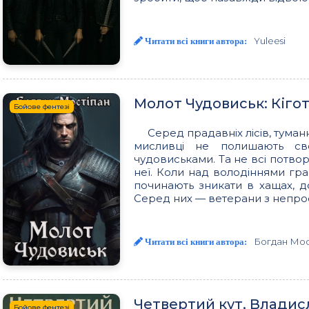
Yuleesi
Читати всі книги автора:
Молот Чудовиськ: Кіго
Бойове фентезі
Серед прадавніх лісів, туман
мисливці не полишають св
чудовиськами. Та не всі потвор
неї. Коли над володіннями гр
починають зникати в хащах, д
Серед них — ветерани з непро
Богдан Мос
Читати всі книги автора:
Четвертий кут, Влади
Бойове фентезі