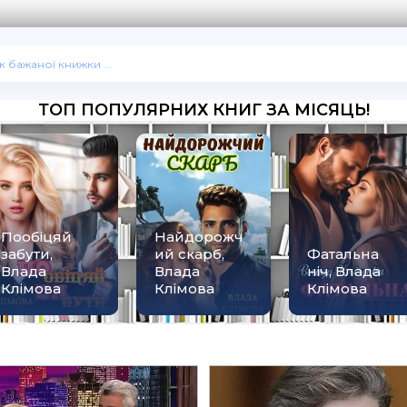
ТОП ПОПУЛЯРНИХ КНИГ ЗА МІСЯЦЬ!
Пообіцяй
Найдорожч
забути,
ий скарб,
Фатальна
Влада
Влада
ніч, Влада
Клімова
Клімова
Клімова