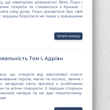
 що маніпулює реальністю. Віллі, Лорн і
емні секрети та стикаються з Аркане –
рити силу дому. Лорн дізнається про свій
роє змушені боротися не лише з зовнішніми
Читати книжку
реальність Том І, Адріан
все, що очікуєте від захопливої книги:
живання героїв, магію та космос, земне і
ь загадкові світи, фентезі з особливим
и та епічні повороти. З перших сторінок
иємній напрузі та не дає перепочинку.
 ще