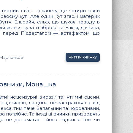
створив світ — планету, де чотири раси
своєму куті. Але один кут згас, і материк
буття. Ельрайн, ельф, що шукає правду в
овляється кувати зброю, та Елісія, дівчина,
ять перед П’єдесталом — артефактом, що
 Марченков
Читати книжку
ховники, Монашка
тні нецензурні вирази та інтимні сцени.
 надсилою, людина не застрахована від
екса, тим паче. Запальний та норовливий,
за потрібне. Та іноді ці вчинки призводять
що не допомагає і його надсила. Тож чи