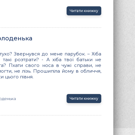
Читати книжку
олоденька
стухо? Звернувся до мене парубок. – Хіба
 такі розтрати? - А хіба твої батьки не
та? Пхати свого носа в чужі справи, не
ти, не лізь. Прошипіла йому в обличчя,
и цього півня.
оденька
Читати книжку