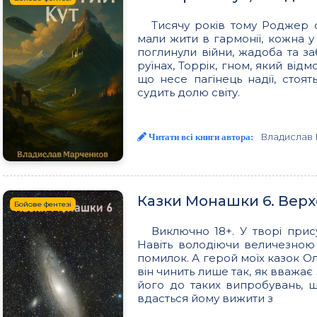
Тисячу років тому Роджер 
мали жити в гармонії, кожна у 
поглинули війни, жадоба та за
руїнах, Торрік, гном, який відм
що несе пагінець надії, сто
судить долю світу.
Владислав
Читати всі книги автора:
Казки Монашки 6. Вер
Бойове фентезі
Виключно 18+. У творі прису
Навіть володіючи величезною
помилок. А герой моїх казок Ол
він чинить лише так, як вважає 
його до таких випробувань, 
вдасться йому вижити з