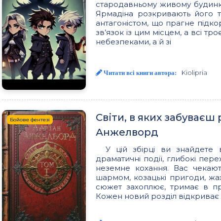
стародавньому живому будинку,
Ярмадіна розкривають його т
антагоністом, що прагне підко
зв’язок із цим місцем, а всі т
небезпеками, а й зі
Kiolipria
Читати всі книги автора:
Світи, в яких забуваєш 
Бойове фентезі
Анжелворд
У цій збірці ви знайдете 
драматичні події, глибокі пере
неземне кохання. Вас чекают
шармом, козацькі пригоди, жах
сюжет захоплює, тримає в пр
Кожен новий розділ відкриває