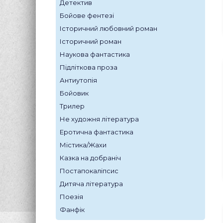
Детектив
Бойове фентезі
Історичний любовний роман
Історичний роман
Наукова фантастика
Підліткова проза
Антиутопія
Бойовик
Трилер
Не художня література
Еротична фантастика
Містика/Жахи
Казка на добраніч
Постапокаліпсис
Дитяча література
Поезія
Фанфік