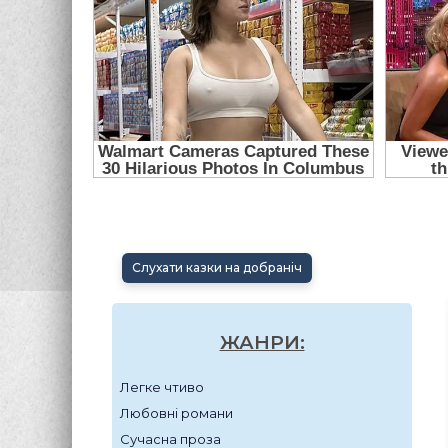
Слухати казки на добраніч
ЖАНРИ:
Легке чтиво
Любовні романи
Сучасна проза