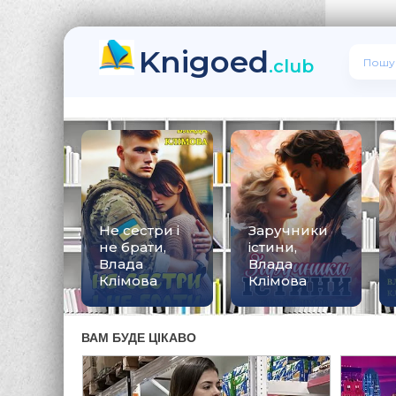
Knigoed
.club
Не сестри і
Заручники
не брати,
істини,
Влада
Влада
Клімова
Клімова