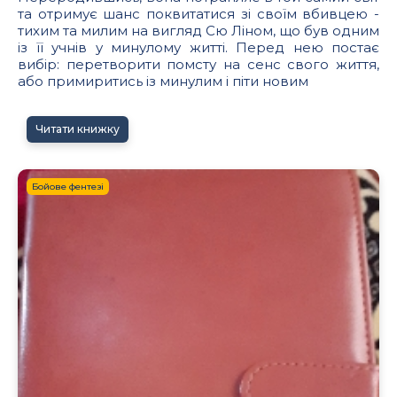
та отримує шанс поквитатися зі своїм вбивцею -
тихим та милим на вигляд Сю Ліном, що був одним
із її учнів у минулому житті. Перед нею постає
вибір: перетворити помсту на сенс свого життя,
або примиритись із минулим і піти новим
Читати книжку
Бойове фентезі