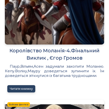
Королівство Моланія-4.Фінальний
Виклик , Єгор Громов
Паур,Вільям,Асен задумали захопити Моланію.
Кепу.Воліху,Мауру доведеться зупинити їх. Їм
доведеться зіткнутися із багатьма труднощами.
Читати книжку
Бойове фентезі