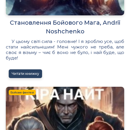
Становлення Бойового Мага, Andrii
Noshchenko
У цьому світі сила - головне! І я зроблю усе, щоб
стати найсильнішим! Мені чужого не треба, але
своє я візьму – чиє б воно не було, і най буде, що
буде!
Читати книжку
Бойове фентезі