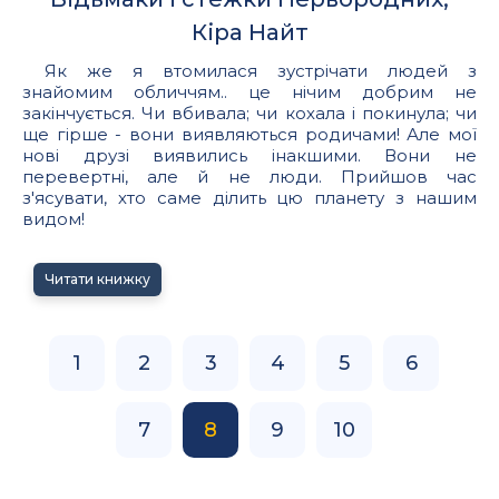
Кіра Найт
Як же я втомилася зустрічати людей з
знайомим обличчям.. це нічим добрим не
закінчується. Чи вбивала; чи кохала і покинула; чи
ще гірше - вони виявляються родичами! Але мої
нові друзі виявились інакшими. Вони не
перевертні, але й не люди. Прийшов час
з'ясувати, хто саме ділить цю планету з нашим
видом!
Читати книжку
1
2
3
4
5
6
7
8
9
10