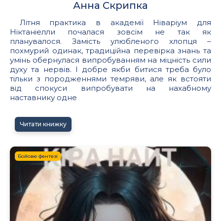
Анна Скрипка
Літня практика в академії Ніваріум для
Ніктаніелли почалася зовсім не так як
планувалося. Замість улюбленого хлопця –
похмурий одинак, традиційна перевірка знань та
умінь обернулася випробуванням на міцність сили
духу та нервів. І добре якби битися треба було
тільки з породженнями темряви, але як встояти
від спокуси випробувати на нахабному
наставнику одне
Читати книжку
Бойове фентезі