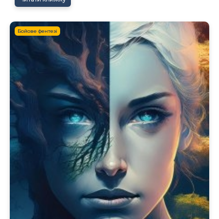
Бойове фентезі