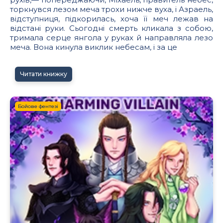
торкнувся лезом меча трохи нижче вуха, і Азраель,
відступниця, підкорилась, хоча її меч лежав на
відстані руки. Сьогодні смерть кликала з собою,
тримала серце янгола у руках й направляла лезо
меча. Вона кинула виклик небесам, і за це
Читати книжку
Бойове фентезі