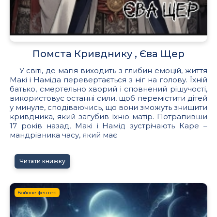
Помста Кривднику , Єва Щер
У світі, де магія виходить з глибин емоцій, життя
Макі і Наміда перевертається з ніг на голову. Їхній
батько, смертельно хворий і сповнений рішучості,
використовує останні сили, щоб перемістити дітей
у минуле, сподіваючись, що вони зможуть знищити
кривдника, який загубив їхню матір. Потрапивши
17 років назад, Макі і Намід зустрічають Каре –
мандрівника часу, який має
Читати книжку
Бойове фентезі