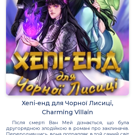
Хепі-енд для Чорної Лисиці,
Charming Villain
Після смерті Ван Мей дізнається, що була
другорядною злодійкою в романі про заклиначів.
Переродившись, вона потрапляє в той самий світ