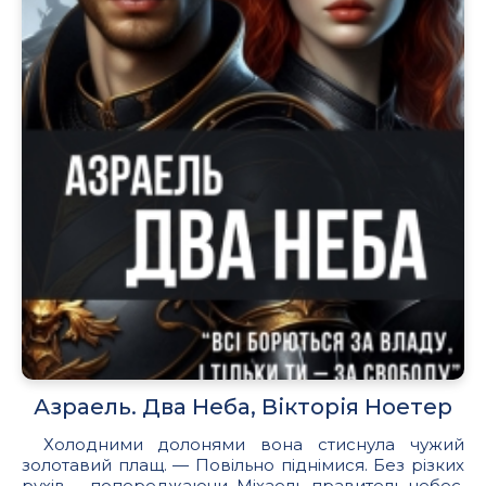
Азраель. Два Неба, Вікторія Ноетер
Холодними долонями вона стиснула чужий
золотавий плащ. — Повільно піднімися. Без різких
рухів,— попереджаючи, Міхаель, правитель небес,