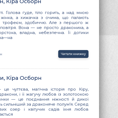
н, Кіра Осборн
і. Голова гуде, тіло горить, а над мною
жінка, а хижачка з очима, що палають
и трофеєм, здобиччю. Але з першого ж
ж повітря. Вона — не просто дракониха, а
рстока, владна, небезпечна. Її дотики
ова—на
н
Читати книжку
и, Кіра Осборн
 це чуттєва, магічна історія про Кіру,
дракони, і її жагучу любов із золотоокою
сунки — це поєднання ніжності й дикої
ь сильніший за драконяче полум’я. Серед
вих озер і квітучих садів їхня любов
ається