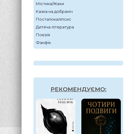
Містика/Жахи
Казка на добраніч
Постапокаліпсис
Дитяча література
Поезія
Фанфік
РЕКОМЕНДУЄМО: