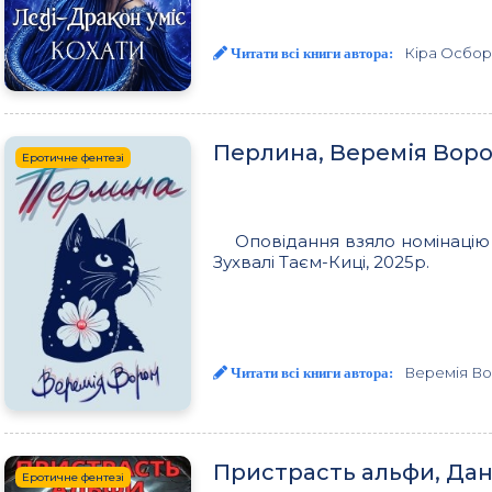
Кіра Осбор
Читати всі книги автора:
Перлина, Веремія Вор
Еротичне фентезі
Оповідання взяло номінацію 
Зухвалі Таєм-Киці, 2025р.
Веремія В
Читати всі книги автора:
Пристрасть альфи, Да
Еротичне фентезі