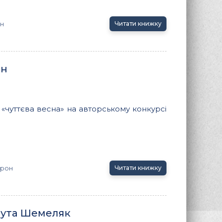
н
Читати книжку
он
«чуттєва весна» на авторському конкурсі
орон
Читати книжку
нута Шемеляк