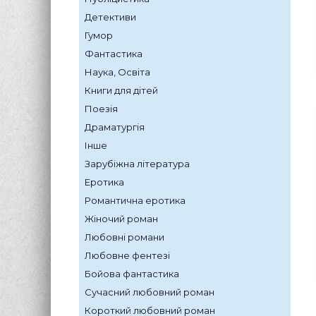
Детективи
Гумор
Фантастика
Наука, Освіта
Книги для дітей
Поезія
Драматургія
Інше
Зарубіжна література
Еротика
Романтична еротика
Жіночий роман
Любовні романи
Любовне фентезі
Бойова фантастика
Сучасний любовний роман
Короткий любовний роман