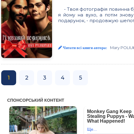
- Твоя фотографія повинна бу
я йому на вухо, а потім знов
подарунок, - продовжую шепоті
Mary POLI
Читати всі книги автора:
1
2
3
4
5