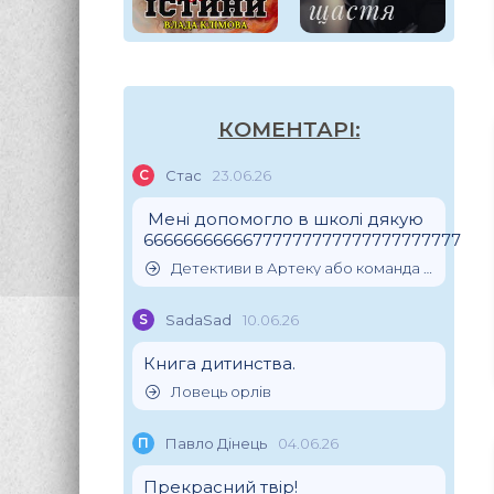
КОМЕНТАРІ:
С
Стас
23.06.26
Мені допомогло в школі дякую
66666666666777777777777777777777
Детективи в Артеку або команда скарбошукачів
S
SadaSad
10.06.26
Книга дитинства.
Ловець орлів
П
Павло Дінець
04.06.26
Прекрасний твір!