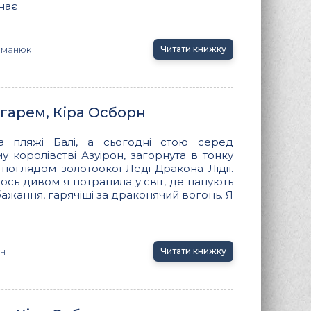
знає
оманюк
Читати книжку
і-гарем, Кіра Осборн
 пляжі Балі, а сьогодні стою серед
 королівстві Азуірон, загорнута в тонку
поглядом золотоокої Леді-Дракона Лідії.
ось дивом я потрапила у світ, де панують
 бажання, гарячіші за драконячий вогонь. Я
н
Читати книжку