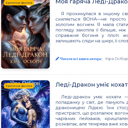
Моя гаряча Леді-Драко
Еротичне фентезі
Я прокинулася в іншому світ
схиляється ВОНА—не просто 
золотим вогнем. Я мала стат
погляду захотіла її більше, ні
справжня богиня у плоті: жо
залишають сліди на шкірі, її сл
Кіра Осбор
Читати всі книги автора:
Леді-Дракон уміє кохат
Еротичне фентезі
Леді-дракон уміє кохати —
попаданку у світ, де панують 
драконицею Лідією. Їхні сто
пристрасті, що розпалює вогон
чарівних пейзажів, криштале
розквітає, але темрява вже хов