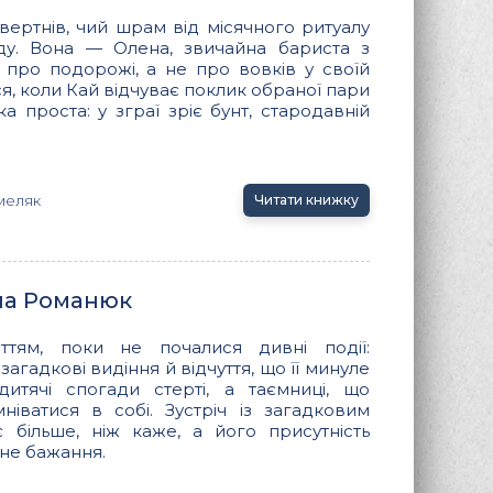
вертнів, чий шрам від місячного ритуалу
ду. Вона — Олена, звичайна бариста з
є про подорожі, а не про вовків у своїй
ься, коли Кай відчуває поклик обраної пари
а проста: у зграї зріє бунт, стародавній
меляк
Читати книжку
ана Романюк
ттям, поки не почалися дивні події:
загадкові видіння й відчуття, що її минуле
итячі спогади стерті, а таємниці, що
ніватися в собі. Зустріч із загадковим
 більше, ніж каже, а його присутність
не бажання.