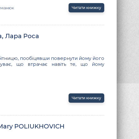
оманюк
Читати книжку
, Лара Роса
бітницю, пообіцявши повернути йому його
уває, що втрачає навіть те, що йому
Читати книжку
 Mary POLIUKHOVICH