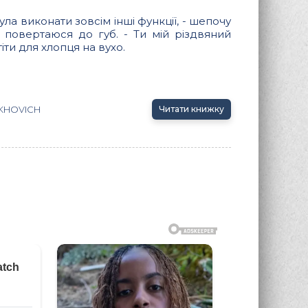
ла виконати зовсім інші функції, - шепочу
у повертаюся до губ. - Ти мій різдвяний
ти для хлопця на вухо.
UKHOVICH
Читати книжку