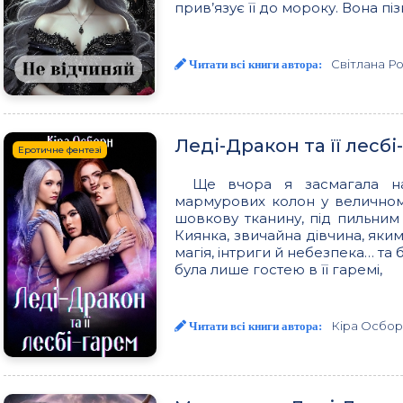
прив’язує її до мороку. Вона пі
Світлана Р
Читати всі книги автора:
Леді-Дракон та її лесб
Еротичне фентезі
Ще вчора я засмагала на
мармурових колон у величному
шовкову тканину, під пильним 
Киянка, звичайна дівчина, яким
магія, інтриги й небезпека… та
була лише гостею в її гаремі,
Кіра Осбор
Читати всі книги автора: