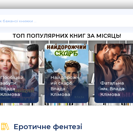
ТОП ПОПУЛЯРНИХ КНИГ ЗА МІСЯЦЬ!
Пообіцяй
Найдорожч
забути,
ий скарб,
Фатальна
Влада
Влада
ніч, Влада
Клімова
Клімова
Клімова
Еротичне фентезі