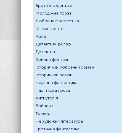
Еротичне фентезі
Молодіжна проза
Любовна фантастика
Міське фентезі
Різне
Детектив/Трилер
Детектив
Бойове фентезі
Історичний любовний роман
Історичний роман
Наукова фантастика
Підліткова проза
Антиутопія
Бойовик
Трилер
Не художня література
Еротична фантастика