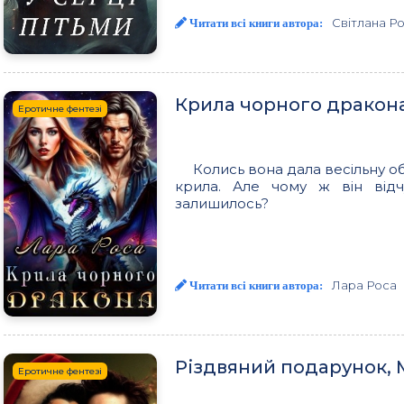
Світлана Р
Читати всі книги автора:
Крила чорного дракона
Еротичне фентезі
Колись вона дала весільну о
крила. Але чому ж він відч
залишилось?
Лара Роса
Читати всі книги автора:
Різдвяний подарунок,
Еротичне фентезі