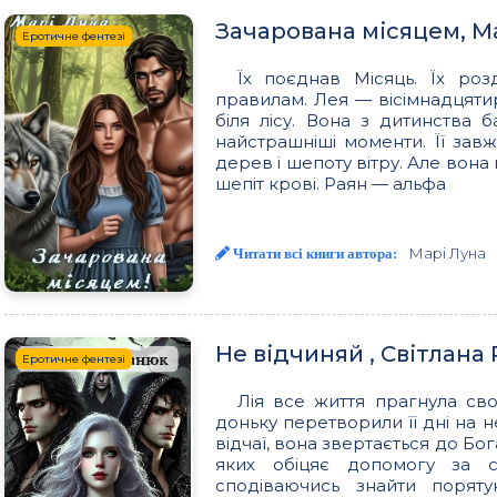
Зачарована місяцем, М
Еротичне фентезі
Їх поєднав Місяць. Їх роз
правилам. Лея — вісімнадцятир
біля лісу. Вона з дитинства 
найстрашніші моменти. Її зав
дерев і шепоту вітру. Але вона 
шепіт крові. Раян — альфа
Марі Луна
Читати всі книги автора:
Не відчиняй , Світлан
Еротичне фентезі
Лія все життя прагнула сво
доньку перетворили її дні на 
відчаї, вона звертається до Бог
яких обіцяє допомогу за с
сподіваючись знайти порят