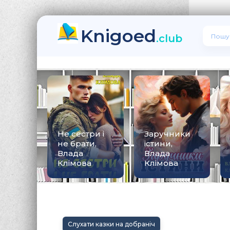
Knigoed
.club
Не сестри і
Заручники
не брати,
істини,
Влада
Влада
Клімова
Клімова
Слухати казки на добраніч