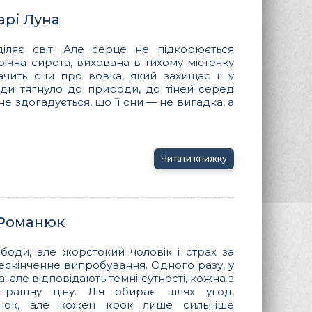
арі Луна
діляє світ. Але серце не підкорюється
ічна сирота, вихована в тихому містечку
бачить сни про вовка, який захищає її у
жди тягнуло до природи, до тіней серед
не здогадується, що її сни — не вигадка, а
Читати книжку
а Романюк
боди, але жорстокий чоловік і страх за
нескінченне випробування. Одного разу, у
а, але відповідають темні сутності, кожна з
трашну ціну. Лія обирає шлях угод,
унок, але кожен крок лише сильніше