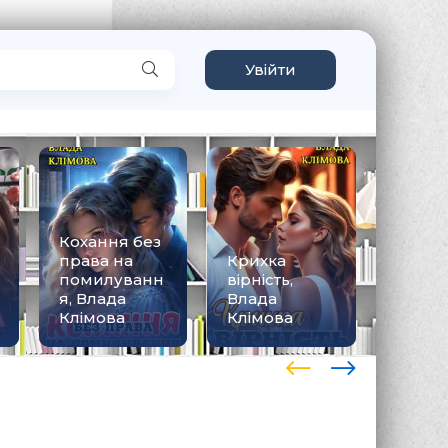
Увійти
Кохання без
права на
Крихка
помилуванн
вірність,
П'ятий
я, Влада
Влада
Влада
Клімова
Клімова
Клімо