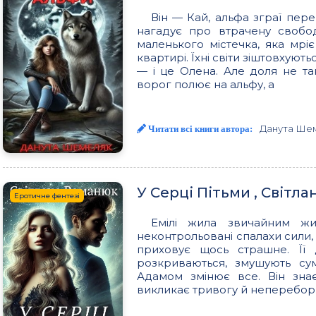
Він — Кай, альфа зграї пере
нагадує про втрачену свобо
маленького містечка, яка мрі
квартирі. Їхні світи зіштовхуют
— і це Олена. Але доля не так
ворог полює на альфу, а
Данута Ше
Читати всі книги автора:
У Серці Пітьми , Світл
Еротичне фентезі
Емілі жила звичайним жи
неконтрольовані спалахи сили, 
приховує щось страшне. Її д
розкриваються, змушують сум
Адамом змінює все. Він знає
викликає тривогу й неперебор