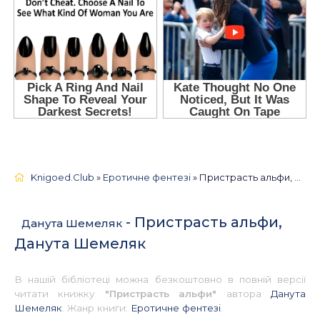
Knigoed.Club
»
Еротичне фентезі
» Пристрасть альфи, Данута Шемеляк 📚 - Українською
- Пристрасть альфи,
Данута Шемеляк
Данута Шемеляк
В нашій бібліотеці можна безкоштовно в повній версії
читати книжку
"Пристрасть альфи"
автора
Данута
Шемеляк
. Жанр книги:
Еротичне фентезі
.