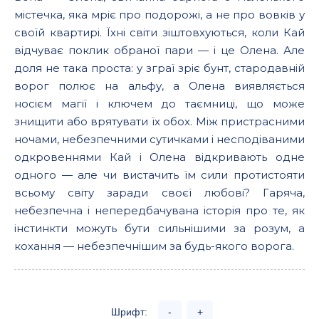
містечка, яка мріє про подорожі, а не про вовків у
своїй квартирі. Їхні світи зіштовхуються, коли Кай
відчуває поклик обраної пари — і це Олена. Але
доля не така проста: у зграї зріє бунт, стародавній
ворог полює на альфу, а Олена виявляється
носієм магії і ключем до таємниці, що може
знищити або врятувати їх обох. Між пристрасними
ночами, небезпечними сутичками і несподіваними
одкровеннями Кай і Олена відкривають одне
одного — але чи вистачить їм сили протистояти
всьому світу заради своєї любові? Гаряча,
небезпечна і непередбачувана історія про те, як
інстинкти можуть бути сильнішими за розум, а
кохання — небезпечнішим за будь-якого ворога.
Шрифт:
-
+