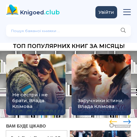
.club
Knigoed
Увійти
ТОП ПОПУЛЯРНИХ КНИГ ЗА МІСЯЦЬ!
Не сестри і не
брати, Влада
Заручники істини,
Клімова
Влада Клімова