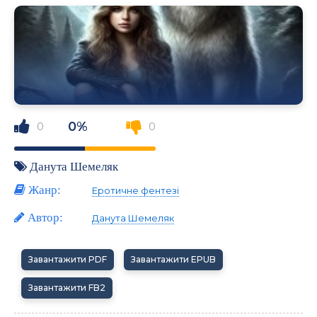
0%
0
0
Данута Шемеляк
Жанр:
Еротичне фентезі
Автор:
Данута Шемеляк
Завантажити PDF
Завантажити EPUB
Завантажити FB2