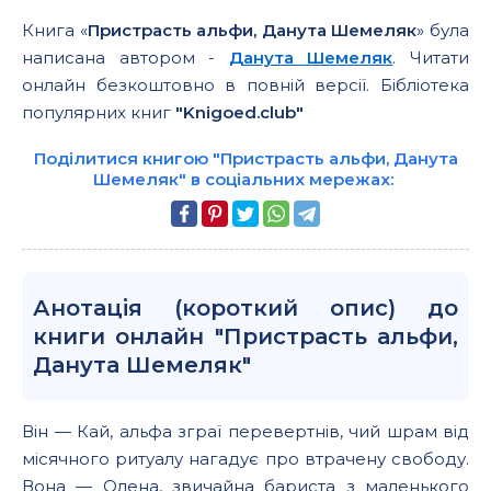
Книга «
Пристрасть альфи, Данута Шемеляк
» була
написана автором -
Данута Шемеляк
. Читати
онлайн безкоштовно в повній версії. Бібліотека
популярних книг
"Knigoed.club"
Поділитися книгою "Пристрасть альфи, Данута
Шемеляк" в соціальних мережах:
Анотація (короткий опис) до
книги онлайн "Пристрасть альфи,
Данута Шемеляк"
Він — Кай, альфа зграї перевертнів, чий шрам від
місячного ритуалу нагадує про втрачену свободу.
Вона — Олена, звичайна бариста з маленького