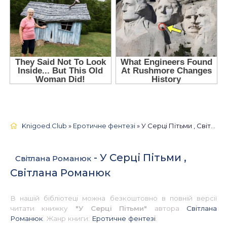
Knigoed.Club
»
Еротичне фентезі
» У Серці Пітьми , Світлана Романюк 📚 - Українською
- У Серці Пітьми ,
Світлана Романюк
Світлана Романюк
В нашій бібліотеці можна безкоштовно в повній версії
читати книжку
"У Серці Пітьми"
автора
Світлана
Романюк
. Жанр книги:
Еротичне фентезі
.