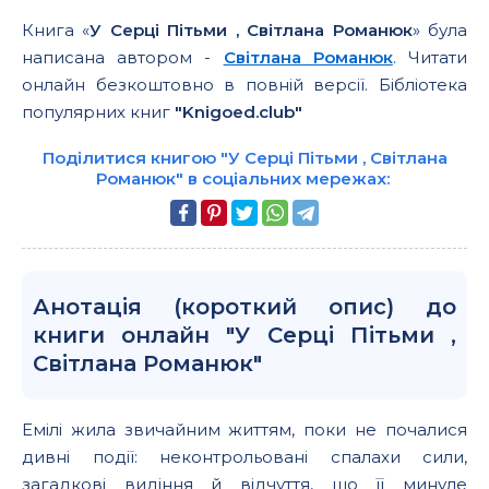
Книга «
У Серці Пітьми , Світлана Романюк
» була
написана автором -
Світлана Романюк
. Читати
онлайн безкоштовно в повній версії. Бібліотека
популярних книг
"Knigoed.club"
Поділитися книгою "У Серці Пітьми , Світлана
Романюк" в соціальних мережах:
Анотація (короткий опис) до
книги онлайн "У Серці Пітьми ,
Світлана Романюк"
Емілі жила звичайним життям, поки не почалися
дивні події: неконтрольовані спалахи сили,
загадкові видіння й відчуття, що її минуле