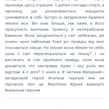
приховує щось страшне. Її дитячі спогади стерті, а
таємниці, що розкриваються, змушують
сумніватися в собі. Зустріч із загадковим Адамом
змінює все. Він знає більше, ніж каже, а його
присутність викликає тривогу й непереборне
бажання. Вона занурюються у світ небезпек, де
кожен крок наближає Емілі до правди, від якої
стискається серце. Чи зможе вона зберегти себе,
коли її світ перетворюється на пітьму? І чи
вистачить їй сил прийняти правду, коли вона
дізнається, хто насправді Адам і яку роль він
відіграє в її долі? У книзі є: # містика #владний і
загадковий герой #сильна героїня, яка не
підозрює про це #еротика #дуже відверто
#невинна героїня