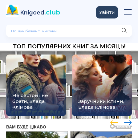
.club
Knigoed
Увійти
ТОП ПОПУЛЯРНИХ КНИГ ЗА МІСЯЦЬ!
Не сестри і не
брати, Влада
Заручники істини,
Клімова
Влада Клімова