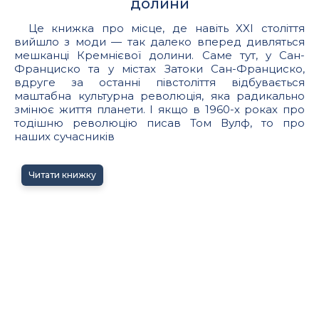
долини
Це книжка про місце, де навіть XXI століття
вийшло з моди — так далеко вперед дивляться
мешканці Кремнієвої долини. Саме тут, у Сан-
Франциско та у містах Затоки Сан-Франциско,
вдруге за останні півстоліття відбувається
маштабна культурна революція, яка радикально
змінює життя планети. І якщо в 1960-х роках про
тодішню революцію писав Том Вулф, то про
наших сучасників
Читати книжку