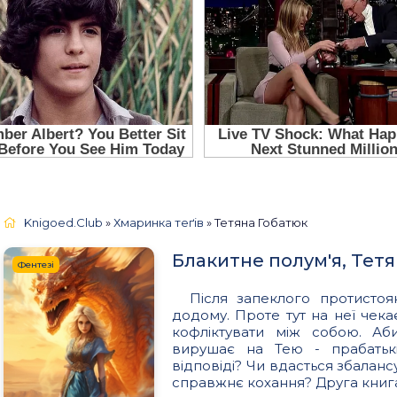
Knigoed.Club
»
Хмаринка теґів
» Тетяна Гобатюк
Блакитне полум'я, Тет
Фентезі
Після запеклого протистоя
додому. Проте тут на неї чека
кофліктувати між собою. Аб
вирушає на Тею - прабатькі
відповіді? Чи вдасться збаланс
справжнє кохання? Друга книга