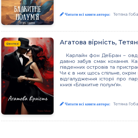
Тетяна Гоб
Читати всі книги автора:
Агатова вірність, Тетя
Фентезі
Карлайн фон ДеБран – овдо
давно забув смак кохання. К
південних островів та пристра
Чи є в них щось спільне, окрі
відгалудження історії про па
книзі «Блакитне полум’я».
Тетяна Гоб
Читати всі книги автора: