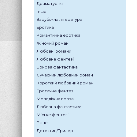
Драматургія
Інше
Зарубіжна література
Еротика
Романтична еротика
Жіночий роман
Любовні романи
Любовне фентезі
Бойова фантастика
Сучасний любовний роман
Короткий любовний роман
Еротичне фентезі
Молодіжна проза
Любовна фантастика
Міське фентезі
Різне
Детектив/Трилер