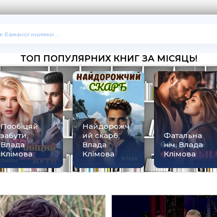
ТОП ПОПУЛЯРНИХ КНИГ ЗА МІСЯЦЬ!
Пообіцяй
Найдорожч
забути,
ий скарб,
Фатальна
Влада
Влада
ніч, Влада
Клімова
Клімова
Клімова