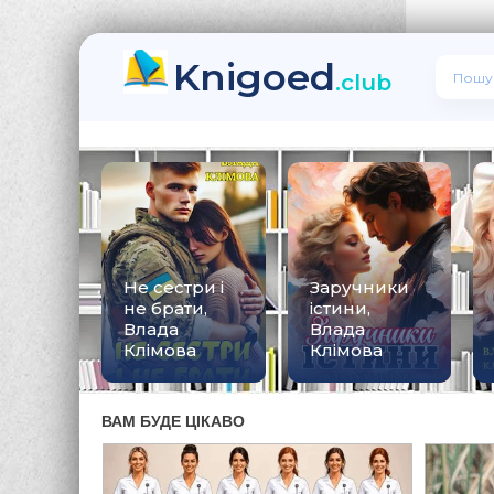
Knigoed
.club
Не сестри і
Заручники
не брати,
істини,
Влада
Влада
Клімова
Клімова