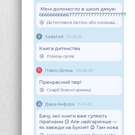
Мені допомогло в школі дякую
66666666666777777777777777777777
Детективи в Артеку або команда скарбошукачів
S
SadaSad
10.06.26
Книга дитинства.
Ловець орлів
П
Павло Дінець
04.06.26
Прекрасний твір!
Скарб Вовчої криниці
Д
Даша Амфора
15.04.26
Бачу, мої книги вже гуляють
піратками 😏 Але найгарячіше —
як завжди на Букнет 😉 Там нова
Намалюй мені щастя, Даша Амфора