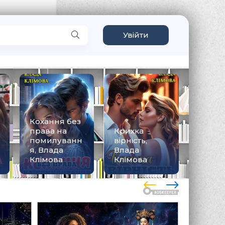
Увійти
Кохання без
права на
Крихка
помилуванн
вірність,
П'ятий
я, Влада
Влада
Влада
Клімова
Клімова
Клімо