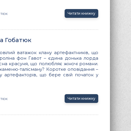
атюк
Читати книжку
на Гобатюк
вілий ватажок клану артефактників, що
ароліна фон Гавот – єдина донька лорда
сна красуня, що полюбляє жіночі романи.
м каменю-талісману? Коротке оповідання –
ру артефакторів, що бере свій початок у
атюк
Читати книжку