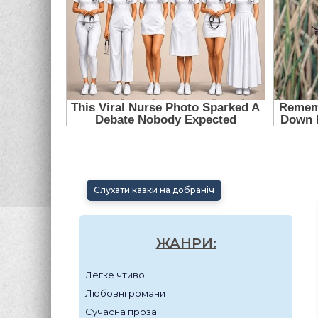
Слухати казки на добраніч
ЖАНРИ:
Легке чтиво
Любовні романи
Сучасна проза