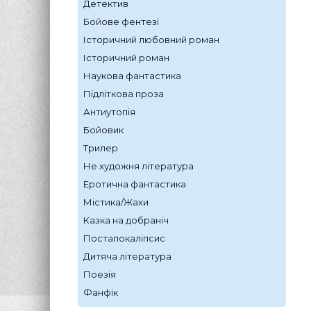
Детектив
Бойове фентезі
Історичний любовний роман
Історичний роман
Наукова фантастика
Підліткова проза
Антиутопія
Бойовик
Трилер
Не художня література
Еротична фантастика
Містика/Жахи
Казка на добраніч
Постапокаліпсис
Дитяча література
Поезія
Фанфік