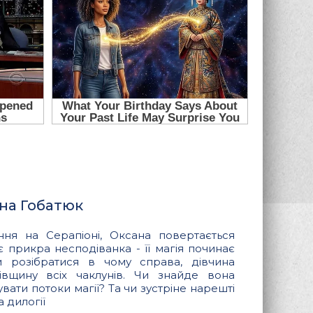
яна Гобатюк
ння на Серапіоні, Оксана повертається
є прикра несподіванка - її магія починає
и розібратися в чому справа, дівчина
вщину всіх чаклунів. Чи знайде вона
увати потоки магії? Та чи зустріне нарешті
 дилогії