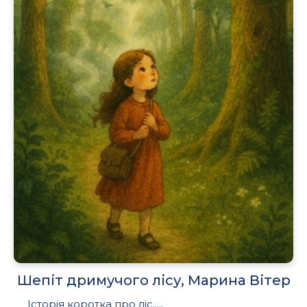
Шепіт дримучого лісу, Марина Вітер
Історія коротка про ліс.....