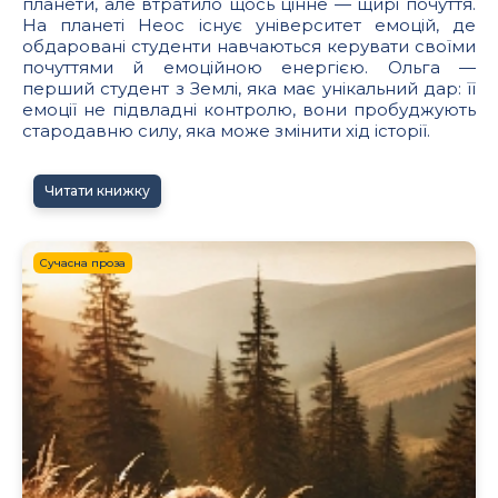
планети, але втратило щось цінне — щирі почуття.
На планеті Неос існує університет емоцій, де
обдаровані студенти навчаються керувати своїми
почуттями й емоційною енергією. Ольга —
перший студент з Землі, яка має унікальний дар: її
емоції не підвладні контролю, вони пробуджують
стародавню силу, яка може змінити хід історії.
Читати книжку
Сучасна проза