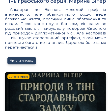
Тінь графського серця, Марина Вітер
Альдеран де Вільнев, молодий граф із
впливового, але збанкрутілого роду, веде
безжальне життя, прагнучи лише збагачення та
влади. Після конфлікту з батьком, він залишає
родовий маєток і вирушає у подорож Європою
під приводом дипломатичної місії. Але насправді
— він шукає старовинний артефакт, який може
принести багатство та вплив. Дорогою його шлях
перетинається з
Читати книжку
Сучасна проза