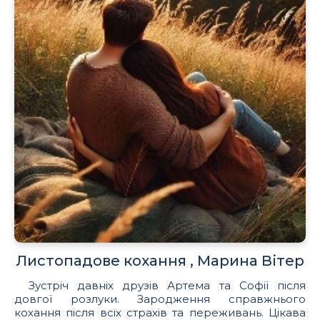
Листопадове кохання , Марина Вітер
Зустріч давніх друзів Артема та Софії після
довгої розлуки. Зародження справжнього
кохання після всіх страхів та переживань. Цікава