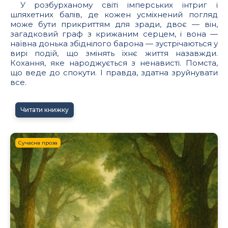
У розбурханому світі імперських інтриг і
шляхетних балів, де кожен усміхнений погляд
може бути прикриттям для зради, двоє — він,
загадковий граф з крижаним серцем, і вона —
наївна донька збіднілого барона — зустрічаються у
вирі подій, що змінять їхнє життя назавжди.
Кохання, яке народжується з ненависті. Помста,
що веде до спокути. І правда, здатна зруйнувати
все.
Читати книжку
Сучасна проза