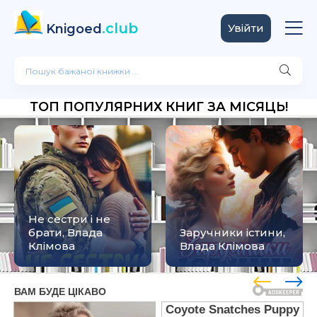
.club
Knigoed
Увійти
ТОП ПОПУЛЯРНИХ КНИГ ЗА МІСЯЦЬ!
Не сестри і не
брати, Влада
Заручники істини,
Клімова
Влада Клімова