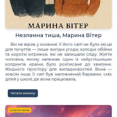
Незламна тиша, Марина Вітер
Він не вірив у кохання. У його світі не було місця
для почуттів — лише вигідні угоди, холодні обійми
та короткі інтрижки, які не залишали сліду. Життя
чоловіка, якому належав один із найуспішніших
холдингів країни, було розписане до хвилини.
Жодного простору для випадковостей. Вона —
зовсім інша. Її світ був наповнений барвами: сміх
дітей у школі, де вона працювала,
Читати книжку
Сучасна проза