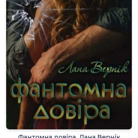
Фантомна довіра, Лана Вернік