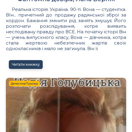
Реальна історія. Україна. 90-ті. Вона — студентка.
ВІн... причетний до продажу радянської зброї за
кордон. Бажання змінити рід занять змушує Його
розпочати розслідування, котре виявить
несподівану правду про ВСЕ. На початку історії Він
— учень випускного класу, Вона — дівчинка, котра
стала жертвою небезпечних жартів своїх
однокласників і мало не загинула. Він її
Читати книжку
Детектив/Трилер
7