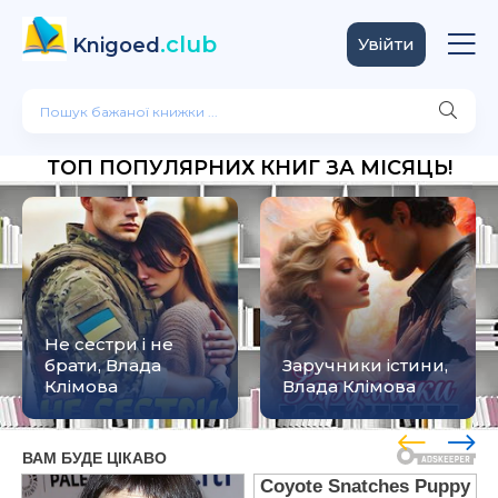
.club
Knigoed
Увійти
ТОП ПОПУЛЯРНИХ КНИГ ЗА МІСЯЦЬ!
Не сестри і не
брати, Влада
Заручники істини,
Клімова
Влада Клімова