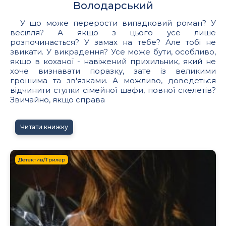
Володарський
У що може перерости випадковий роман? У
весілля? А якщо з цього усе лише
розпочинається? У замах на тебе? Але тобі не
звикати. У викрадення? Усе може бути, особливо,
якщо в коханої - навіжений прихильник, який не
хоче визнавати поразку, зате із великими
грошима та зв'язками. А можливо, доведеться
відчинити стулки сімейної шафи, повної скелетів?
Звичайно, якщо справа
Читати книжку
Детектив/Трилер