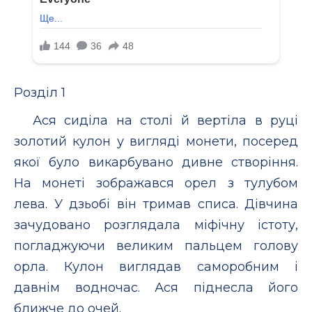
Розділ 1
Ася сиділа на столі й вертіла в руці
золотий кулон у вигляді монети, посеред
якої було викарбувано дивне створіння.
На монеті зображався орел з тулубом
лева. У дзьобі він тримав списа. Дівчина
зачудовано розглядала міфічну істоту,
погладжуючи великим пальцем голову
орла. Кулон виглядав саморобним і
давнім водночас. Ася піднесла його
ближче до очей.