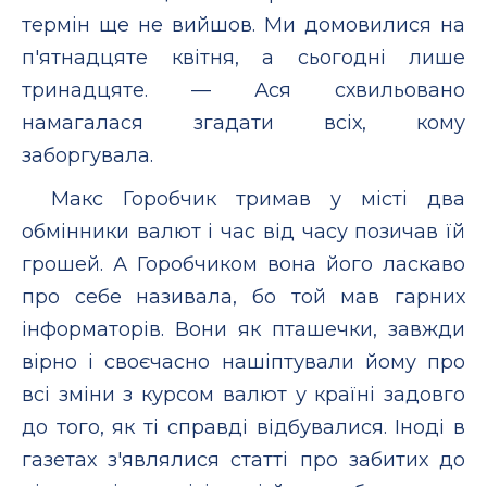
термін ще не вийшов. Ми домовилися на
п'ятнадцяте квітня, а сьогодні лише
тринадцяте. — Ася схвильовано
намагалася згадати всіх, кому
заборгувала.
Макс Горобчик тримав у місті два
обмінники валют і час від часу позичав їй
грошей. А Горобчиком вона його ласкаво
про себе називала, бо той мав гарних
інформаторів. Вони як пташечки, завжди
вірно і своєчасно нашіптували йому про
всі зміни з курсом валют у країні задовго
до того, як ті справді відбувалися. Іноді в
газетах з'являлися статті про забитих до