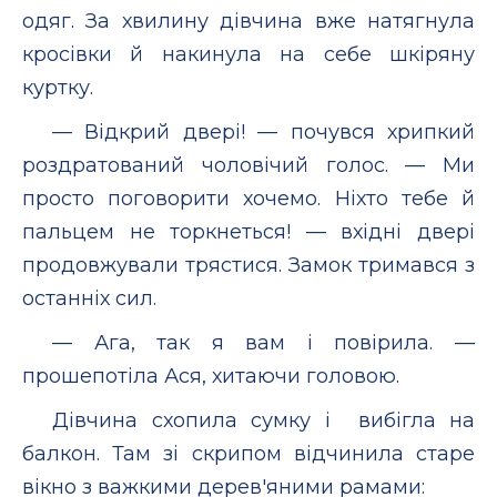
одяг. За хвилину дівчина вже натягнула
кросівки й накинула на себе шкіряну
куртку.
— Відкрий двері! — почувся хрипкий
роздратований чоловічий голос. — Ми
просто поговорити хочемо. Ніхто тебе й
пальцем не торкнеться! — вхідні двері
продовжували трястися. Замок тримався з
останніх сил.
— Ага, так я вам і повірила. —
прошепотіла Ася, хитаючи головою.
Дівчина схопила сумку і вибігла на
балкон. Там зі скрипом відчинила старе
вікно з важкими дерев'яними рамами: