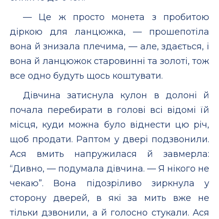
— Це ж просто монета з пробитою
діркою для ланцюжка, — прошепотіла
вона й знизала плечима, — але, здається, і
вона й ланцюжок старовинні та золоті, тож
все одно будуть щось коштувати.
Дівчина затиснула кулон в долоні й
почала перебирати в голові всі відомі їй
місця, куди можна було віднести цю річ,
щоб продати. Раптом у двері подзвонили.
Ася вмить напружилася й завмерла:
“Дивно, — подумала дівчина. — Я нікого не
чекаю”. Вона підозріливо зиркнула у
сторону дверей, в які за мить вже не
тільки дзвонили, а й голосно стукали. Ася