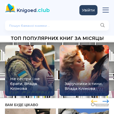
.club
Knigoed
Увійти
ТОП ПОПУЛЯРНИХ КНИГ ЗА МІСЯЦЬ!
Не сестри і не
брати, Влада
Заручники істини,
Клімова
Влада Клімова