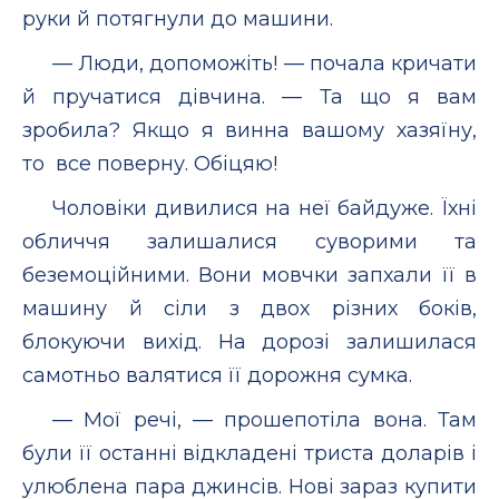
руки й потягнули до машини.
— Люди, допоможіть! — почала кричати
й пручатися дівчина. — Та що я вам
зробила? Якщо я винна вашому хазяїну,
то все поверну. Обіцяю!
Чоловіки дивилися на неї байдуже. Їхні
обличчя залишалися суворими та
беземоційними. Вони мовчки запхали її в
машину й сіли з двох різних боків,
блокуючи вихід. На дорозі залишилася
самотньо валятися її дорожня сумка.
— Мої речі, — прошепотіла вона. Там
були її останні відкладені триста доларів і
улюблена пара джинсів. Нові зараз купити