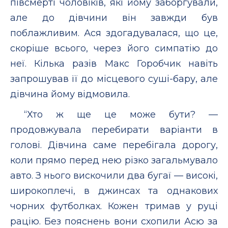
півсмерті чоловіків, які йому заборгували,
але до дівчини він завжди був
поблажливим. Ася здогадувалася, що це,
скоріше всього, через його симпатію до
неї. Кілька разів Макс Горобчик навіть
запрошував її до місцевого суші-бару, але
дівчина йому відмовила.
“Хто ж ще це може бути? —
продовжувала перебирати варіанти в
голові. Дівчина саме перебігала дорогу,
коли прямо перед нею різко загальмувало
авто. З нього вискочили два бугаї — високі,
широкоплечі, в джинсах та однакових
чорних футболках. Кожен тримав у руці
рацію. Без пояснень вони схопили Асю за