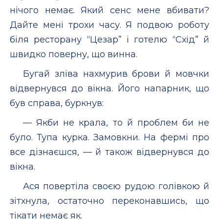
нічого немає. Який сенс мене вбивати?
Дайте мені трохи часу. Я подвою роботу
біля ресторану “Цезар” і готелю “Схід” й
швидко поверну, що винна.
Бугай зліва нахмурив брови й мовчки
відвернувся до вікна. Його напарник, що
був справа, буркнув:
— Якби не крала, то й проблем би не
було. Тупа курка. Замовкни. На фермі про
все дізнаєшся, — й також відвернувся до
вікна.
Ася повертіла своєю рудою голівкою й
зітхнула, остаточно переконавшись, що
тікати немає як.