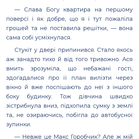
— Слава Богу квартира на першому
поверсі і як добре, що я і тут пожаліла
грошей та не поставила решітки, — вона
сама собі усміхнулася.
Стукіт у двері припинився. Стало якось
аж занадто тихо й від того тривожно. Ася
вмить зрозуміла, що небажані гості,
здогадалися про її план вилізти через
вікно й вже поспішають до неї з іншого
боку будинку. Тож дівчина швидко
зістрибнула вниз, підхопила сумку з землі
та, не озираючись, побігла до автобусної
зупинки.
— Невже це Макс Горобчик? Але ж мій