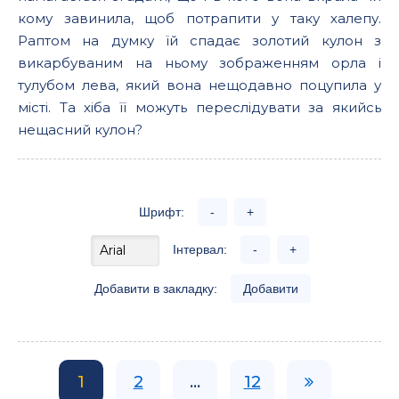
кому завинила, щоб потрапити у таку халепу.
Раптом на думку їй спадає золотий кулон з
викарбуваним на ньому зображенням орла і
тулубом лева, який вона нещодавно поцупила у
місті. Та хіба її можуть переслідувати за якийсь
нещасний кулон?
Шрифт:
-
+
Інтервал:
-
+
Добавити в закладку:
Добавити
1
2
...
12