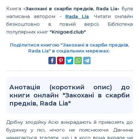
Книга «
Закохані в скарби предків, Rada Lia
» була
написана автором -
Rada Lia
. Читати онлайн
безкоштовно в повній версії. Бібліотека
популярних книг
"Knigoed.club"
Поділитися книгою "Закохані в скарби предків,
Rada Lia" в соціальних мережах:
Анотація (короткий опис) до
книги онлайн "Закохані в скарби
предків, Rada Lia"
Дрібну злодійку Асю викрадають й привозять до
будинку у лісі, нічого не пояснюючи. Дівчина
намагається згадати, що і в кого вона вкрала чи