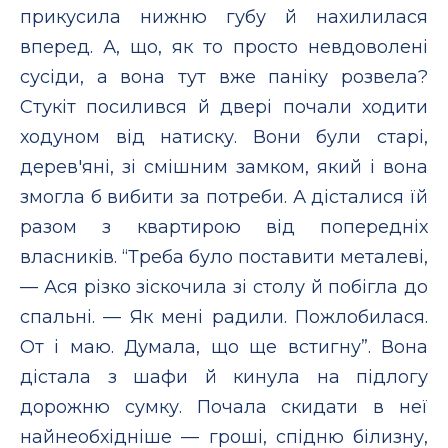
прикусила нижню губу й нахилилася
вперед. А, що, як то просто невдоволені
сусіди, а вона тут вже паніку розвела?
Стукіт посилився й двері почали ходити
ходуном від натиску. Вони були старі,
дерев'яні, зі смішним замком, який і вона
змогла б вибити за потреби. А дісталися їй
разом з квартирою від попередніх
власників. “Треба було поставити металеві,
— Ася різко зіскочила зі столу й побігла до
спальні. — Як мені радили. Пожлобилася.
От і маю. Думала, що ще встигну”. Вона
дістала з шафи й кинула на підлогу
дорожню сумку. Почала скидати в неї
найнеобхідніше — гроші, спідню білизну,