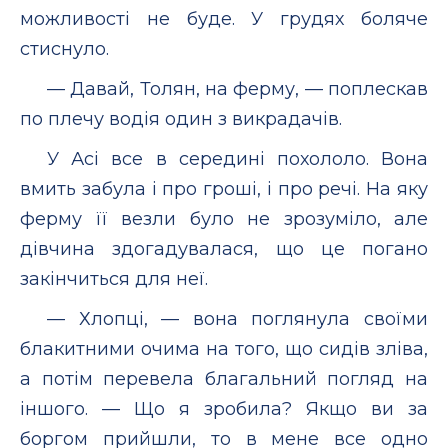
можливості не буде. У грудях боляче
стиснуло.
— Давай, Толян, на ферму, — поплескав
по плечу водія один з викрадачів.
У Асі все в середині похололо. Вона
вмить забула і про гроші, і про речі. На яку
ферму її везли було не зрозуміло, але
дівчина здогадувалася, що це погано
закінчиться для неї.
— Хлопці, — вона поглянула своїми
блакитними очима на того, що сидів зліва,
а потім перевела благальний погляд на
іншого. — Що я зробила? Якщо ви за
боргом прийшли, то в мене все одно