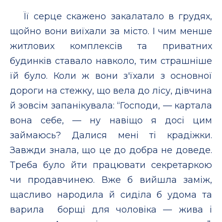
Її серце скажено закалатало в грудях,
щойно вони виїхали за місто. І чим менше
житлових комплексів та приватних
будинків ставало навколо, тим страшніше
їй було. Коли ж вони з'їхали з основної
дороги на стежку, що вела до лісу, дівчина
й зовсім запанікувала: “Господи, — картала
вона себе, — ну навіщо я досі цим
займаюсь? Далися мені ті крадіжки.
Завжди знала, що це до добра не доведе.
Треба було йти працювати секретаркою
чи продавчинею. Вже б вийшла заміж,
щасливо народила й сиділа б удома та
варила борщі для чоловіка — жива і