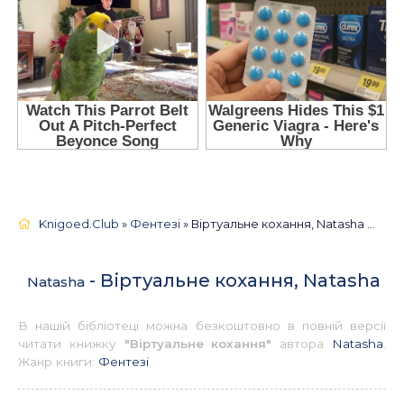
Knigoed.Club
»
Фентезі
» Віртуальне кохання, Natasha 📚 - Українською
- Віртуальне кохання, Natasha
Natasha
В нашій бібліотеці можна безкоштовно в повній версії
читати книжку
"Віртуальне кохання"
автора
Natasha
.
Жанр книги:
Фентезі
.