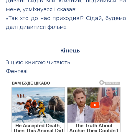
дивані сидів мій коханий, подивився на
мене, усміхнувся і сказав:
«Так хто до нас приходив!? Сідай, будемо
далі дивитися фільм».
Кінець
З цією книгою читають
Фентезі