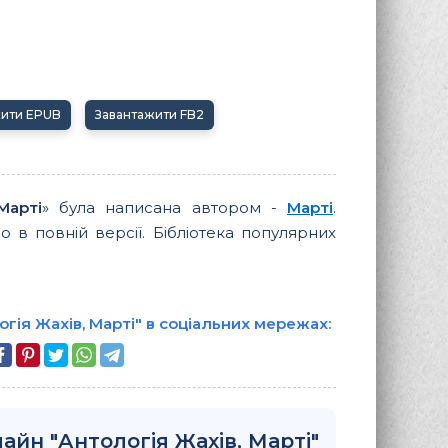
жити EPUB
Завантажити FB2
Марті
» була написана автором -
Марті
.
 в повній версії. Бібліотека популярних
гія Жахів, Марті" в соціальних мережах:
айн "Антологія Жахів, Марті"