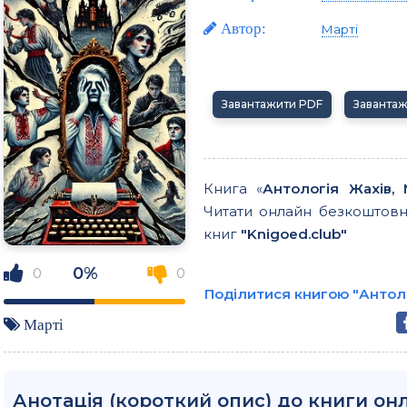
Автор:
Марті
Завантажити PDF
Заванта
Книга «
Антологія Жахів, 
Читати онлайн безкоштовно
книг
"Knigoed.club"
0%
0
0
Поділитися книгою "Антоло
Марті
Анотація (короткий опис) до книги онл