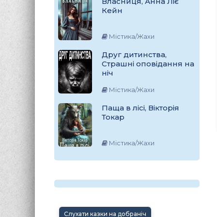
Власниця, Анна Ліє
Кейн
Містика/Жахи
Друг дитинства,
Страшні оповідання на
ніч
Містика/Жахи
Паща в лісі, Вікторія
Токар
Містика/Жахи
Слухати казки на добраніч