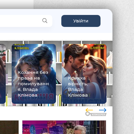
Увійти
Скажи, що
Небом
П'ятий гріх,
любиш,
вінчані
Влада
Влада
Влада
Клімова
Клімова
Клімов