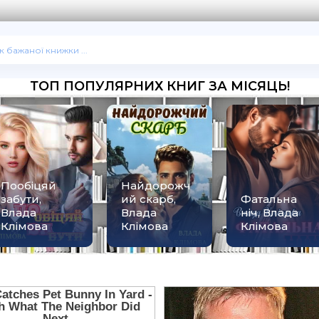
ТОП ПОПУЛЯРНИХ КНИГ ЗА МІСЯЦЬ!
Кохання без
права на
Крихка
Фатальна
помилуванн
вірність,
ніч, Влада
я, Влада
Влада
Клімова
Клімова
Клімова