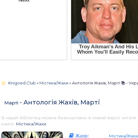
Knigoed.Club
»
Містика/Жахи
» Антологія Жахів, Марті 📚 - Ук
- Антологія Жахів, Марті
Марті
В нашій бібліотеці можна безкоштовно в повній версії читат
книги:
Містика/Жахи
.
Жанр:
Містика/Жахи