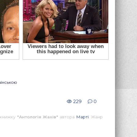
раїнською
229
0
и книжку
"Антологія Жахів"
автора
Марті
. Жанр