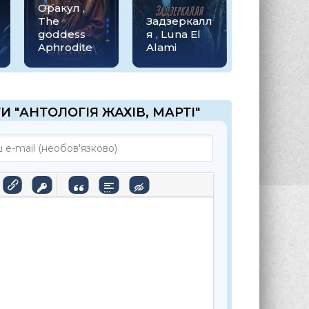
Оракул ,
The
Задзеркалл
goddess
я , Luna El
Aphrodite
Alami
И "АНТОЛОГІЯ ЖАХІВ, МАРТІ"