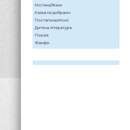
Містика/Жахи
Казка на добраніч
Постапокаліпсис
Дитяча література
Поезія
Фанфік