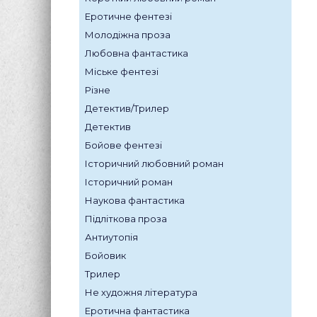
Еротичне фентезі
Молодіжна проза
Любовна фантастика
Міське фентезі
Різне
Детектив/Трилер
Детектив
Бойове фентезі
Історичний любовний роман
Історичний роман
Наукова фантастика
Підліткова проза
Антиутопія
Бойовик
Трилер
Не художня література
Еротична фантастика