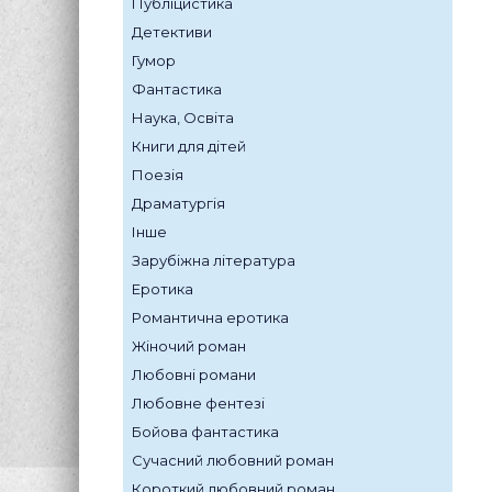
Публіцистика
Детективи
Гумор
Фантастика
Наука, Освіта
Книги для дітей
Поезія
Драматургія
Інше
Зарубіжна література
Еротика
Романтична еротика
Жіночий роман
Любовні романи
Любовне фентезі
Бойова фантастика
Сучасний любовний роман
Короткий любовний роман