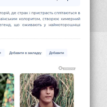
орій, де страх і пристрасть сплітаються в
країнським колоритом, створює химерний
 легенд, що оживають у наймоторошніші
+
Добавити в закладку:
Добавити