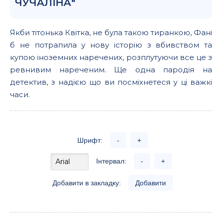
ЧУЧАЛІНА"
Якби тітонька Квітка, не була такою тиранкою, Фані
б не потрапила у нову історію з вбивством та
купою іноземних наречених, розплутуючи все це з
ревнивим нареченим. Ще одна пародія на
детектив, з надією що ви посміхнетеся у ці важкі
часи.
Шрифт:
-
+
Інтервал:
-
+
Добавити в закладку:
Добавити