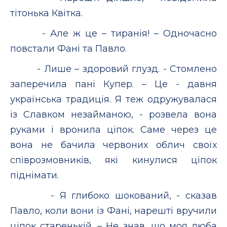
тітонька Квітка.
- Але ж це – тиранія! – Одночасно
повстали Фані та Павло.
- Лише – здоровий глузд. - Стомлено
заперечила пані Купер. – Це - давня
українська традиція. Я теж одружувалася
із Славком незайманою, - розвела вона
руками і вронила ціпок. Саме через це
вона не бачила червоних облич своїх
співрозмовників, які кинулися ціпок
піднімати.
- Я глибоко шокований, - сказав
Павло, коли вони із Фані, нарешті вручили
ціпок старенькій. – Не знав, що моя люба