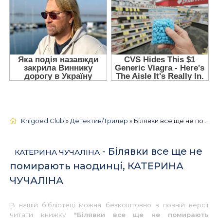
Knigoed.Club
»
Детектив/Трилер
» Білявки все ще не помирають наодинці, КАТЕРИНА ЧУЧАЛІНА 📚 - Українською
- Білявки все ще не
КАТЕРИНА ЧУЧАЛІНА
помирають наодинці, КАТЕРИНА
ЧУЧАЛІНА
В нашій бібліотеці можна безкоштовно в повній версії
читати книжку
"Білявки все ще не помирають