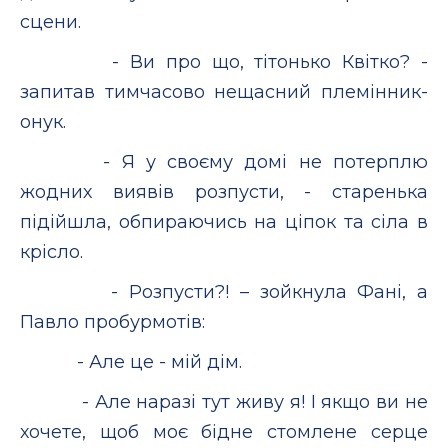
сцени.
- Ви про що, тітонько Квітко? -
запитав тимчасово нещасний племінник-
онук.
- Я у своєму домі не потерплю
жодних виявів розпусти, - старенька
підійшла, обпираючись на ціпок та сіла в
крісло.
- Розпусти?! – зойкнула Фані, а
Павло пробурмотів:
- Але це - мій дім.
- Але наразі тут живу я! І якщо ви не
хочете, щоб моє бідне стомлене серце