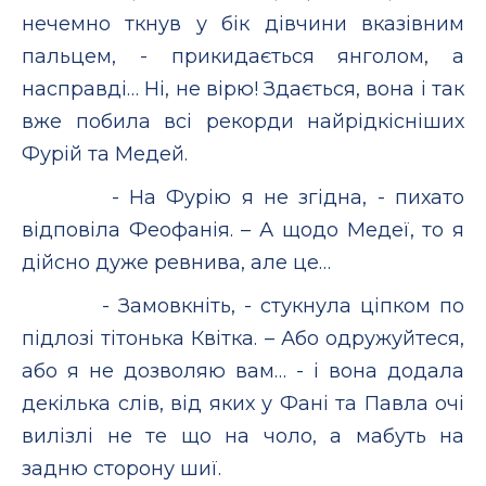
нечемно ткнув у бік дівчини вказівним
пальцем, - прикидається янголом, а
насправді… Ні, не вірю! Здається, вона і так
вже побила всі рекорди найрідкісніших
Фурій та Медей.
- На Фурію я не згідна, - пихато
відповіла Феофанія. – А щодо Медеї, то я
дійсно дуже ревнива, але це…
- Замовкніть, - стукнула ціпком по
підлозі тітонька Квітка. – Або одружуйтеся,
або я не дозволяю вам… - і вона додала
декілька слів, від яких у Фані та Павла очі
вилізлі не те що на чоло, а мабуть на
задню сторону шиї.