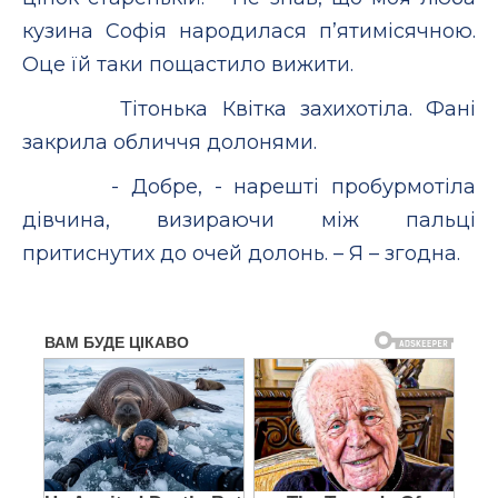
кузина Софія народилася п’ятимісячною.
Оце їй таки пощастило вижити.
Тітонька Квітка захихотіла. Фані
закрила обличчя долонями.
- Добре, - нарешті пробурмотіла
дівчина, визираючи між пальці
притиснутих до очей долонь. – Я – згодна.