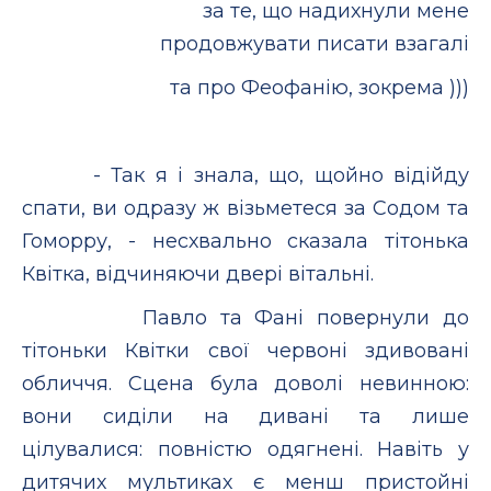
за те, що надихнули мене
продовжувати писати взагалі
та про Феофанію, зокрема )))
- Так я і знала, що, щойно відійду
спати, ви одразу ж візьметеся за Содом та
Гоморру, - несхвально сказала тітонька
Квітка, відчиняючи двері вітальні.
Павло та Фані повернули до
тітоньки Квітки свої червоні здивовані
обличчя. Сцена була доволі невинною:
вони сиділи на дивані та лише
цілувалися: повністю одягнені. Навіть у
дитячих мультиках є менш пристойні