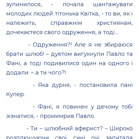
зупинилося, - почала шантажувати
молодих людей тітонька Квітка, - то ви, як і
належить, справжнім християнам,
дочекаєтеся свого одруження, а тоді…
- Одруження?! Але я не збираюся
брати шлюб! – дуетом вигукнули Павло та
Фані, а тоді подивилися один на одного і
додали. – а ти чого?!
- Яка дурня, - постановила пані
Купер.
- Фані, я повинен у дечому тобі
зізнатися, - промимрив Павло.
- Ти – шлюбний аферист? – Широко
розплющуючи свої сині очі запитала