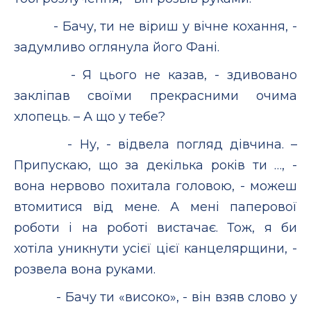
- Бачу, ти не віриш у вічне кохання, -
задумливо оглянула його Фані.
- Я цього не казав, - здивовано
закліпав своїми прекрасними очима
хлопець. – А що у тебе?
- Ну, - відвела погляд дівчина. –
Припускаю, що за декілька років ти …, -
вона нервово похитала головою, - можеш
втомитися від мене. А мені паперової
роботи і на роботі вистачає. Тож, я би
хотіла уникнути усієї цієї канцелярщини, -
розвела вона руками.
- Бачу ти «високо», - він взяв слово у