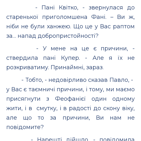
- Пані Квітко, - звернулася до
старенької приголомшена Фані. – Ви ж,
ніби не були ханжею. Що це у Вас раптом
за… напад добропристойності?
- У мене на це є причини, -
ствердила пані Купер. - Але я їх не
розкриватиму. Принаймні, зараз.
- Тобто, - недовірливо сказав Павло, -
у Вас є таємничі причини, і тому, ми маємо
присягнути з Феофанієї один одному
жити, і в смутку, і в радості до скону віку,
але що то за причини, Ви нам не
повідомите?
- Нарешті дійшло, - повідомила