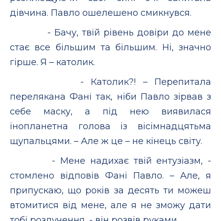
дівчина. Павло ошелешено смикнувся.
- Бачу, твій рівень довіри до мене
стає все більшим та більшим. Ні, значно
гірше. Я – католик.
- Католик?! – Перепитала
перелякана Фані так, ніби Павло зірвав з
себе маску, а під нею виявилася
інопланетна голова із вісімнадцятьма
щупальцями. – Але ж це – не кінець світу.
- Мене надихає твій ентузіазм, -
стомлено відповів Фані Павло. – Але, я
припускаю, що років за десять ти можеш
втомитися від мене, але я не зможу дати
тобі розлучення, - він розвів руками.